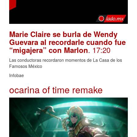
Marie Claire se burla de Wendy
Guevara al recordarle cuando fue
. 17:20
“migajera” con Marlon
Las conductoras recordaron momentos de La Casa de los
Famosos México
Infobae
ocarina of time remake