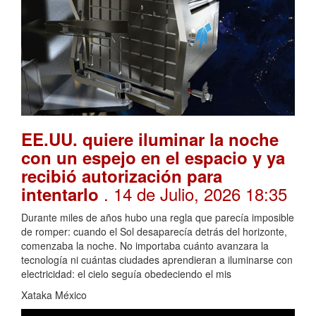
EE.UU. quiere iluminar la noche
con un espejo en el espacio y ya
recibió autorización para
. 14 de Julio, 2026 18:35
intentarlo
Durante miles de años hubo una regla que parecía imposible
de romper: cuando el Sol desaparecía detrás del horizonte,
comenzaba la noche. No importaba cuánto avanzara la
tecnología ni cuántas ciudades aprendieran a iluminarse con
electricidad: el cielo seguía obedeciendo el mis
Xataka México