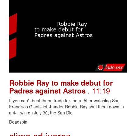
Robbie Ray to make debut for
. 11:19
Padres against Astros
If you can"t beat them, trade for them.,After watching San
Francisco Giants left-hander Robbie Ray shut them down in
a 4-1 win on July 30, the San Die
Deadspin
clima cd juarez