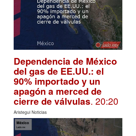
Dependencia de México
del gas de EE.UU.: el
90% importado y un
apagón a merced de
cierre de válvulas
. 20:20
Aristegui Noticias