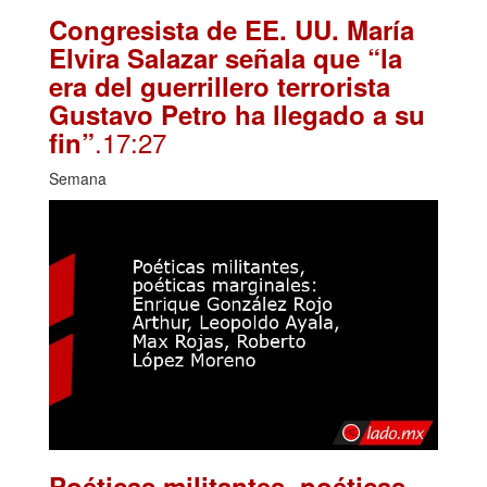
Congresista de EE. UU. María
Elvira Salazar señala que “la
era del guerrillero terrorista
Gustavo Petro ha llegado a su
.17:27
fin”
Semana
Poéticas militantes, poéticas