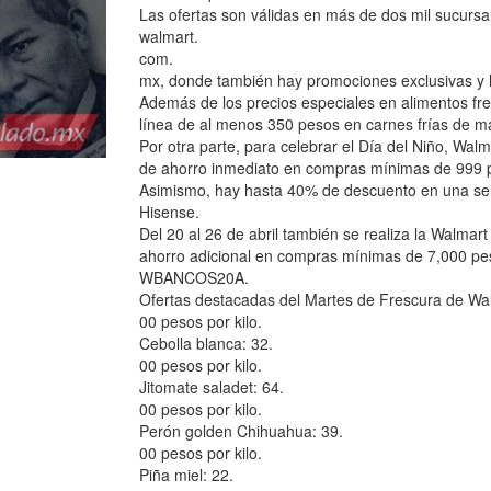
Las ofertas son válidas en más de dos mil sucursal
walmart.
com.
mx, donde también hay promociones exclusivas y la 
Además de los precios especiales en alimentos fr
línea de al menos 350 pesos en carnes frías de 
Por otra parte, para celebrar el Día del Niño, Wa
de ahorro inmediato en compras mínimas de 999 
Asimismo, hay hasta 40% de descuento en una sele
Hisense.
Del 20 al 26 de abril también se realiza la Walma
ahorro adicional en compras mínimas de 7,000 pes
WBANCOS20A.
Ofertas destacadas del Martes de Frescura de Wa
00 pesos por kilo.
Cebolla blanca: 32.
00 pesos por kilo.
Jitomate saladet: 64.
00 pesos por kilo.
Perón golden Chihuahua: 39.
00 pesos por kilo.
Piña miel: 22.