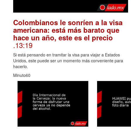
Colombianos le sonríen a la visa
americana: está más barato que
hace un año, este es el precio
.13:19
Si está pensando en tramitar la visa para viajar a Estados
Unidos, este puede ser un momento más conveniente para
hacerlo.
Minuto60