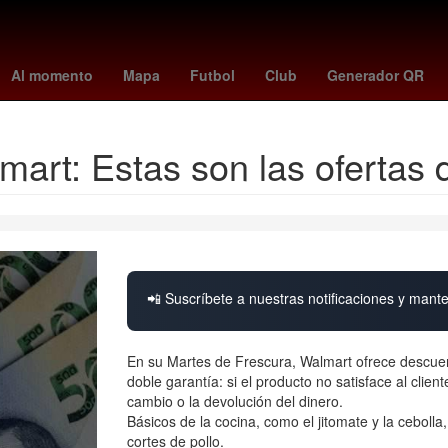
ng s24
2024
Patrik Schick
The Addams Family
Star Wars
l
Al momento
Mapa
Futbol
Club
Generador QR
art: Estas son las ofertas d
📲 Suscríbete a nuestras notificaciones y mante
En su Martes de Frescura, Walmart ofrece descuen
doble garantía: si el producto no satisface al clie
cambio o la devolución del dinero.
Básicos de la cocina, como el jitomate y la cebolla
cortes de pollo.