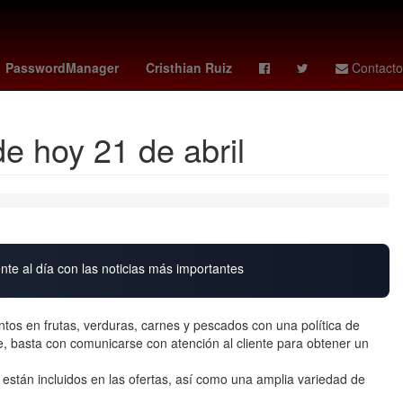
íder supremo de irán
Digitalización
Perú
PasswordManager
Cristhian Ruiz
Contacto
e hoy 21 de abril
nte al día con las noticias más importantes
tos en frutas, verduras, carnes y pescados con una política de
nte, basta con comunicarse con atención al cliente para obtener un
, están incluidos en las ofertas, así como una amplia variedad de