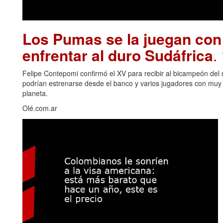
Los Pumas se la juegan con
enfrentar al duro Sudáfrica
.
Felipe Contepomi confirmó el XV para recibir al bicampeón del 
podrían estrenarse desde el banco y varios jugadores con muy p
planeta.
Olé.com.ar