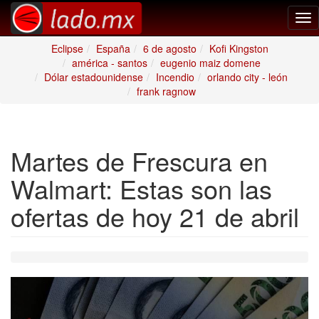
Tog
nav
Eclipse
España
6 de agosto
Kofi Kingston
américa - santos
eugenio maiz domene
Dólar estadounidense
Incendio
orlando city - león
frank ragnow
Martes de Frescura en
Walmart: Estas son las
ofertas de hoy 21 de abril