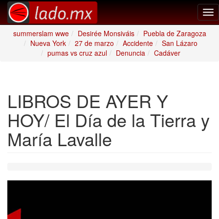
Tog
nav
summerslam wwe
Desirée Monsiváis
Puebla de Zaragoza
Nueva York
27 de marzo
Accidente
San Lázaro
pumas vs cruz azul
Denuncia
Cadáver
LIBROS DE AYER Y
HOY/ El Día de la Tierra y
María Lavalle