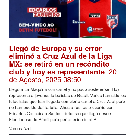
Llegó de Europa y su error
eliminó a Cruz Azul de la Liga
MX: se retiró en un recóndito
. 20
club y hoy es representante
de Agosto, 2025 08:50
Llegó a La Máquina con cartel y no pudo sostenerse. Hoy
representa a jóvenes futbolistas de Brasil. Varios han sido los
futbolistas que han llegado con cierto cartel a Cruz Azul pero
no han podido dar la talla. Años atrás, esto ocurrió con
Edcarlos Conceicao Santos, defensa que llegó desde
Fluminense de Brasil pero perteneciendo al B
Vamos Azul