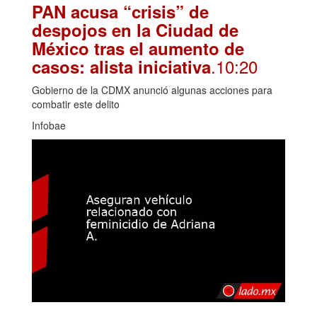
PAN acusa “crisis” de
despojos en la Ciudad de
México tras el aumento de
.10:20
casos: alista iniciativa
Gobierno de la CDMX anunció algunas acciones para
combatir este delito
Infobae