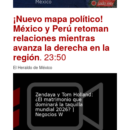
¡Nuevo mapa político!
México y Perú retoman
relaciones mientras
avanza la derecha en la
región
. 23:50
El Heraldo de México