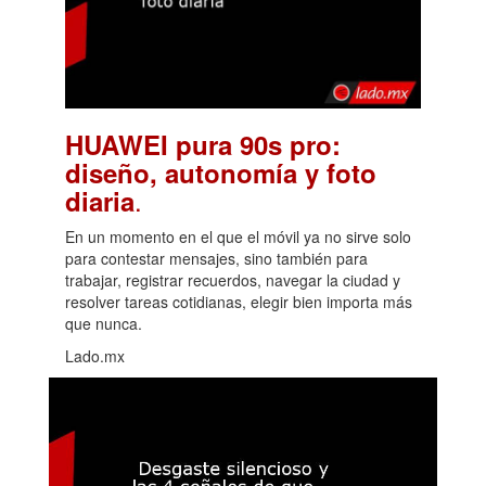
HUAWEI pura 90s pro:
diseño, autonomía y foto
.
diaria
En un momento en el que el móvil ya no sirve solo
para contestar mensajes, sino también para
trabajar, registrar recuerdos, navegar la ciudad y
resolver tareas cotidianas, elegir bien importa más
que nunca.
Lado.mx