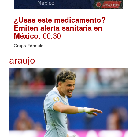
¿Usas este medicamento?
Emiten alerta sanitaria en
. 00:30
México
Grupo Fórmula
araujo