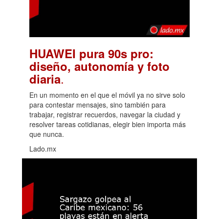
HUAWEI pura 90s pro:
diseño, autonomía y foto
.
diaria
En un momento en el que el móvil ya no sirve solo
para contestar mensajes, sino también para
trabajar, registrar recuerdos, navegar la ciudad y
resolver tareas cotidianas, elegir bien importa más
que nunca.
Lado.mx