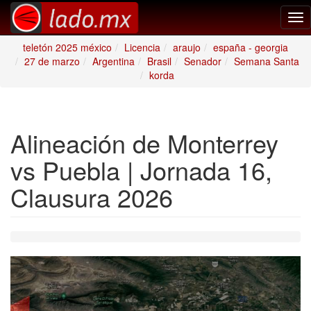
Tog
nav
teletón 2025 méxico
Licencia
araujo
españa - georgia
27 de marzo
Argentina
Brasil
Senador
Semana Santa
korda
Alineación de Monterrey
vs Puebla | Jornada 16,
Clausura 2026