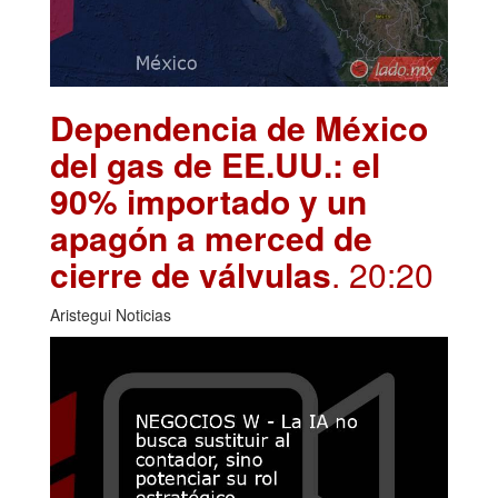
Dependencia de México
del gas de EE.UU.: el
90% importado y un
apagón a merced de
cierre de válvulas
. 20:20
Aristegui Noticias