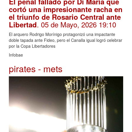
El penal fallado por Di María que
cortó una impresionante racha en
el triunfo de Rosario Central ante
. 05 de Mayo, 2026 19:10
Libertad
El arquero Rodrigo Morínigo protagonizó una impactante
doble tapada ante Fideo, pero el Canalla igual logró celebrar
por la Copa Libertadores
Infobae
pirates - mets