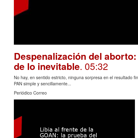
Despenalización del aborto: 
de lo inevitable
. 05:32
No hay, en sentido estricto, ninguna sorpresa en el resultado fin
PAN simple y sencillamente...
Periódico Correo