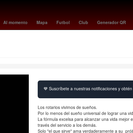
alientes
Dólar estadounidense
estafa
Selección de baloncesto 
Al momento
Mapa
Futbol
Club
Generador QR
💙 Suscríbete a nuestras notificaciones y obtén 
Los rotarios vivimos de sueños.
Por lo menos del sueño universal de lograr una vid
La fórmula excelsa para alcanzar una vida mejor e
través del servicio a los demás.
Solo "el que sirve" ama verdaderamente a su prój