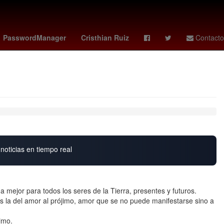
de Estados Unidos
Gobierno
Nominación
PasswordManager
Cristhian Ruiz
Contacto
noticias en tiempo real
a mejor para todos los seres de la Tierra, presentes y futuros.
s la del amor al prójimo, amor que se no puede manifestarse sino a
imo.