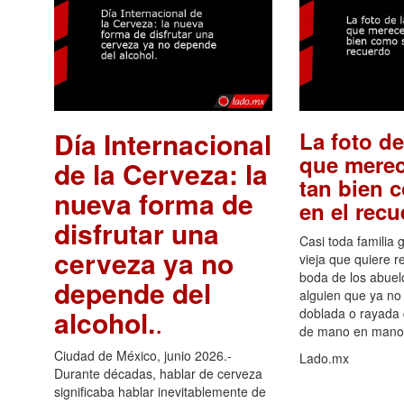
Día Internacional
La foto de
que merec
de la Cerveza: la
tan bien 
nueva forma de
en el rec
disfrutar una
Casi toda familia 
cerveza ya no
vieja que quiere re
boda de los abuelo
depende del
alguien que ya no 
alcohol.
.
doblada o rayada
de mano en mano 
Ciudad de México, junio 2026.-
Lado.mx
Durante décadas, hablar de cerveza
significaba hablar inevitablemente de