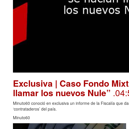
Exclusiva | Caso Fondo Mixt
llamar los nuevos Nule”
.04:
Minuto60 conoció en exclusiva un informe de la Fiscalía que da
‘contrataderos’ del país.
Minuto60