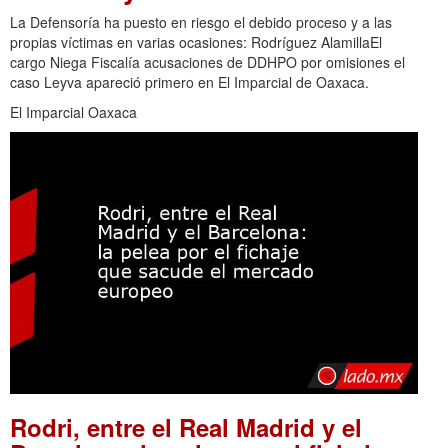
La Defensoría ha puesto en riesgo el debido proceso y a las
propias víctimas en varias ocasiones: Rodríguez AlamillaEl
cargo Niega Fiscalía acusaciones de DDHPO por omisiones el
caso Leyva apareció primero en El Imparcial de Oaxaca.
El Imparcial Oaxaca
Rodri, entre el Real Madrid y el