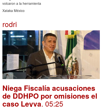
volcaron a la herramienta
Xataka México
rodri
Niega Fiscalía acusaciones
de DDHPO por omisiones el
caso Leyva
. 05:25