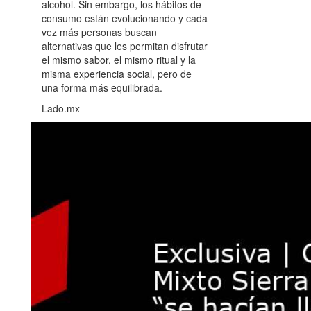
alcohol. Sin embargo, los hábitos de
consumo están evolucionando y cada
vez más personas buscan
alternativas que les permitan disfrutar
el mismo sabor, el mismo ritual y la
misma experiencia social, pero de
una forma más equilibrada.
Lado.mx