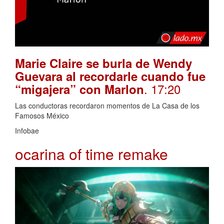
Marie Claire se burla de Wendy
Guevara al recordarle cuando fue
. 17:20
“migajera” con Marlon
Las conductoras recordaron momentos de La Casa de los
Famosos México
Infobae
ocarina of time remake