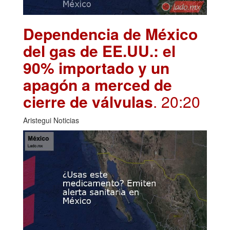
Dependencia de México
del gas de EE.UU.: el
90% importado y un
apagón a merced de
cierre de válvulas
. 20:20
Aristegui Noticias