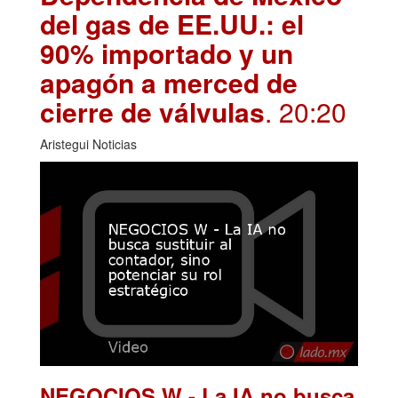
del gas de EE.UU.: el
90% importado y un
apagón a merced de
cierre de válvulas
. 20:20
Aristegui Noticias
NEGOCIOS W - La IA no busca