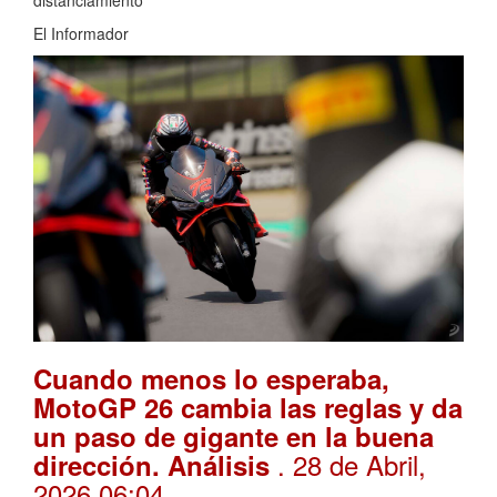
El Informador
Cuando menos lo esperaba,
MotoGP 26 cambia las reglas y da
un paso de gigante en la buena
. 28 de Abril,
dirección. Análisis
2026 06:04