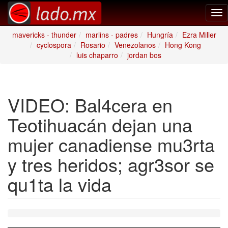
Tog
nav
mavericks - thunder
marlins - padres
Hungría
Ezra Miller
cyclospora
Rosario
Venezolanos
Hong Kong
luis chaparro
jordan bos
VIDEO: Bal4cera en
Teotihuacán dejan una
mujer canadiense mu3rta
y tres heridos; agr3sor se
qu1ta la vida