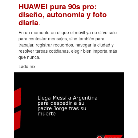
HUAWEI pura 90s pro:
diseño, autonomía y foto
.
diaria
En un momento en el que el móvil ya no sirve solo
para contestar mensajes, sino también para
trabajar, registrar recuerdos, navegar la ciudad y
resolver tareas cotidianas, elegir bien importa más
que nunca.
Lado.mx