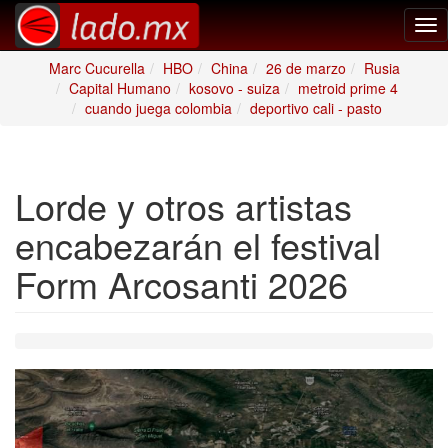
Tog
nav
Marc Cucurella
HBO
China
26 de marzo
Rusia
Capital Humano
kosovo - suiza
metroid prime 4
cuando juega colombia
deportivo cali - pasto
Lorde y otros artistas
encabezarán el festival
Form Arcosanti 2026