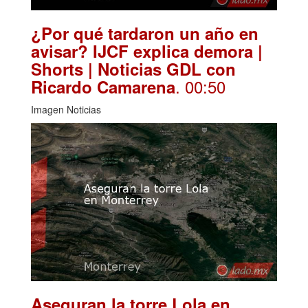
¿Por qué tardaron un año en
avisar? IJCF explica demora |
Shorts | Noticias GDL con
. 00:50
Ricardo Camarena
Imagen Noticias
Aseguran la torre Lola en