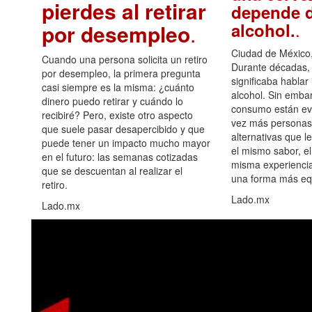
pierdes al retirar
depende d
.
alcohol.
por desempleo
.
Ciudad de México,
Cuando una persona solicita un retiro
Durante décadas, 
por desempleo, la primera pregunta
significaba hablar
casi siempre es la misma: ¿cuánto
alcohol. Sin embar
dinero puedo retirar y cuándo lo
consumo están ev
recibiré? Pero, existe otro aspecto
vez más personas
que suele pasar desapercibido y que
alternativas que l
puede tener un impacto mucho mayor
el mismo sabor, el
en el futuro: las semanas cotizadas
misma experiencia
que se descuentan al realizar el
una forma más equ
retiro.
Lado.mx
Lado.mx