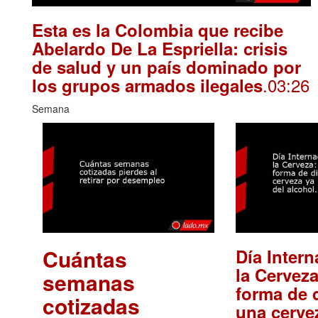
Esta es la Colombia que recibe
Abelardo De La Espriella: crisis
de salud y un país dominado por
.03:26
los grupos armados ilegales
Semana
Cuántas
Día Intern
la Cerveza
semanas
forma de d
cotizadas
una cerve