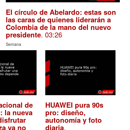
El círculo de Abelardo: estas son
las caras de quienes liderarán a
Colombia de la mano del nuevo
. 03:26
presidente
Semana
acional de
HUAWEI pura 90s
: la nueva
pro: diseño,
isfrutar
autonomía y foto
.
za ya no
diaria