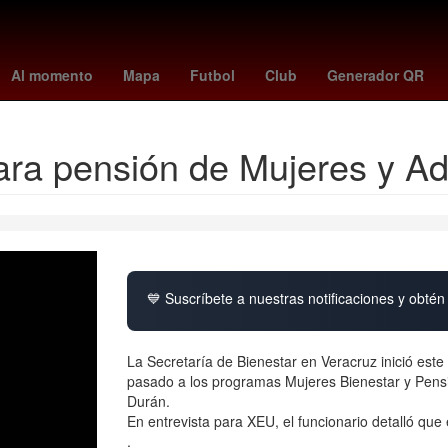
s
ley de amparo claudia sheinbaum
mariners vs dodgers
toluca 
Al momento
Mapa
Futbol
Club
Generador QR
 para pensión de Mujeres y 
💙 Suscríbete a nuestras notificaciones y obtén 
La Secretaría de Bienestar en Veracruz inició este
pasado a los programas Mujeres Bienestar y Pensi
Durán.
En entrevista para XEU, el funcionario detalló que 
.