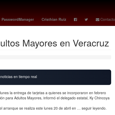
vs santos
Germán Berterame
Rogelio Funes Mori
mexico vs
PasswordManager
Cristhian Ruiz
Contacto
Adultos Mayores en Veracruz
noticias en tiempo real
 lunes la entrega de tarjetas a quienes se incorporaron en febrero
ón para Adultos Mayores, informó el delegado estatal, Ky Chincoya
el arranque se realiza este lunes 20 de abril en … seguir leyendo.