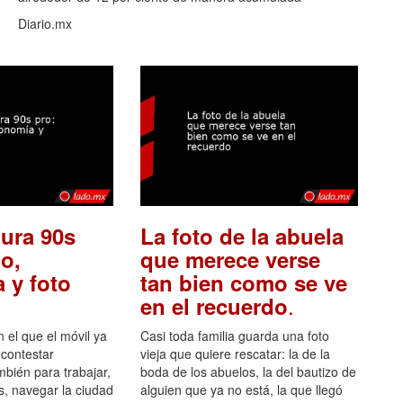
Diario.mx
ura 90s
La foto de la abuela
o,
que merece verse
 y foto
tan bien como se ve
.
en el recuerdo
el que el móvil ya
Casi toda familia guarda una foto
 contestar
vieja que quiere rescatar: la de la
mbién para trabajar,
boda de los abuelos, la del bautizo de
s, navegar la ciudad
alguien que ya no está, la que llegó