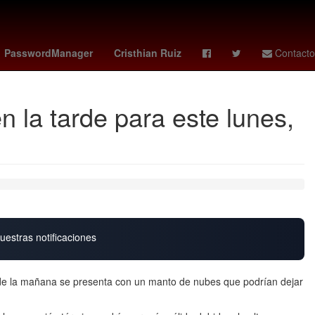
s
Henipavirus
Mario Arturo Moreno Ivanova
Nueva Italia
PasswordManager
Cristhian Ruiz
Contacto
 la tarde para este lunes,
uestras notificaciones
de la mañana se presenta con un manto de nubes que podrían dejar