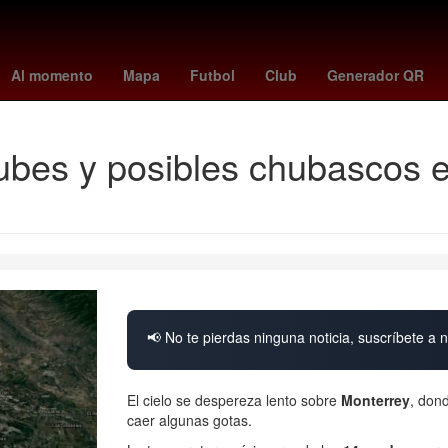
México Suena
Villa Madero
Zapotlán de Juárez
Hernán Corté
Al momento
Mapa
Futbol
Club
Generador QR
bes y posibles chubascos en
📢 No te pierdas ninguna noticia, suscríbete a n
El cielo se despereza lento sobre
Monterrey
, don
caer algunas gotas.