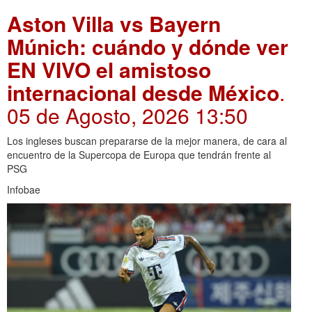
Aston Villa vs Bayern
Múnich: cuándo y dónde ver
EN VIVO el amistoso
internacional desde México
.
05 de Agosto, 2026 13:50
Los ingleses buscan prepararse de la mejor manera, de cara al
encuentro de la Supercopa de Europa que tendrán frente al
PSG
Infobae