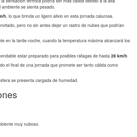
o la sensación térmica podría ser más cálida debido a la alta
l ambiente se sienta pesado.
m/h
, lo que brinda un ligero alivio en esta jornada calurosa.
invitado, pero no sin antes dejar un rastro de nubes que podrían
nte en la tarde-noche, cuando la temperatura máxima alcanzará los
mendable estar preparado para posibles ráfagas de hasta
28 km/h
.
o el final de una jornada que promete ser tanto cálida como
tmósfera se presenta cargada de humedad.
ones
ambiente muy nuboso.