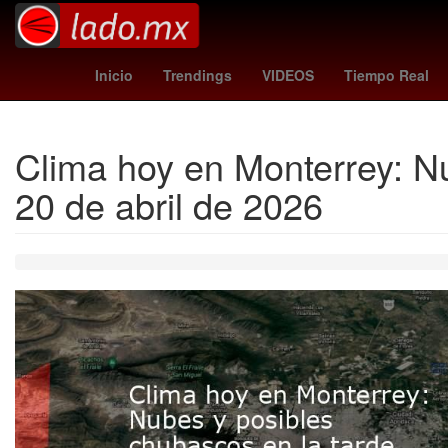
Modest Mouse
Assa Abloy
Auditorio Metropolitano Puebla
Inicio
Trendings
VIDEOS
Tiempo Real
Clima hoy en Monterrey: Nu
20 de abril de 2026