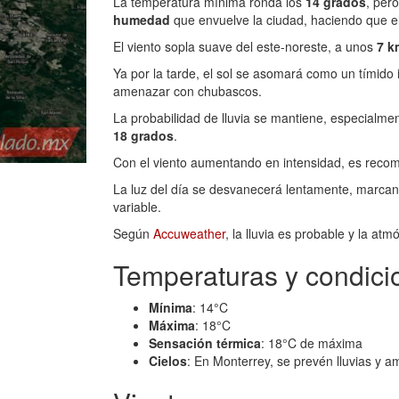
La temperatura mínima ronda los
14 grados
, per
humedad
que envuelve la ciudad, haciendo que e
El viento sopla suave del este-noreste, a unos
7 k
Ya por la tarde, el sol se asomará como un tímido 
amenazar con chubascos.
La probabilidad de lluvia se mantiene, especialme
18 grados
.
Con el viento aumentando en intensidad, es reco
La luz del día se desvanecerá lentamente, marcand
variable.
Según
Accuweather
, la lluvia es probable y la a
Temperaturas y condici
Mínima
: 14°C
Máxima
: 18°C
Sensación térmica
: 18°C de máxima
Cielos
: En Monterrey, se prevén lluvias y 