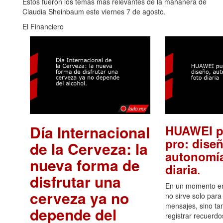
Estos fueron los temas más relevantes de la mañanera de
Claudia Sheinbaum este viernes 7 de agosto.
El Financiero
Día Internacional
HUAWEI p
pro: diseñ
de la Cerveza: la
autonomía
nueva forma de
.
diaria
disfrutar una
En un momento en 
cerveza ya no
no sirve solo para
mensajes, sino ta
depende del
registrar recuerdo