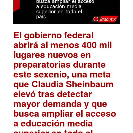
El gobierno federal
abrirá al menos 400 mil
lugares nuevos en
preparatorias durante
este sexenio, una meta
que Claudia Sheinbaum
elevó tras detectar
mayor demanda y que
busca ampliar el acceso
a educación media
superior en todo el