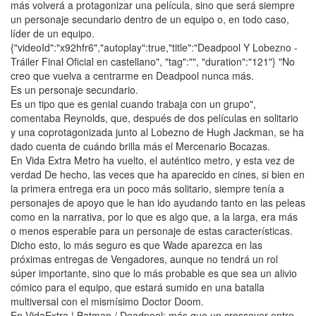
más volverá a protagonizar una película, sino que será siempre
un personaje secundario dentro de un equipo o, en todo caso,
líder de un equipo.
{"videoId":"x92hfr6","autoplay":true,"title":"Deadpool Y Lobezno -
Tráiler Final Oficial en castellano", "tag":"", "duration":"121"} "No
creo que vuelva a centrarme en Deadpool nunca más.
Es un personaje secundario.
Es un tipo que es genial cuando trabaja con un grupo",
comentaba Reynolds, que, después de dos películas en solitario
y una coprotagonizada junto al Lobezno de Hugh Jackman, se ha
dado cuenta de cuándo brilla más el Mercenario Bocazas.
En Vida Extra Metro ha vuelto, el auténtico metro, y esta vez de
verdad De hecho, las veces que ha aparecido en cines, si bien en
la primera entrega era un poco más solitario, siempre tenía a
personajes de apoyo que le han ido ayudando tanto en las peleas
como en la narrativa, por lo que es algo que, a la larga, era más
o menos esperable para un personaje de estas características.
Dicho esto, lo más seguro es que Wade aparezca en las
próximas entregas de Vengadores, aunque no tendrá un rol
súper importante, sino que lo más probable es que sea un alivio
cómico para el equipo, que estará sumido en una batalla
multiversal con el mismísimo Doctor Doom.
En VidaExtra | Batman / Deadpool: más que un crossover entre