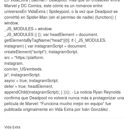
Marvel y DC Comics, este cómic es un romance entre
universosEn VidaExtra | Spideypool, o la vez que Deadpool se
convirtió en Spider-Man (sin el permiso de nadie) (function() {
window.
_JS_MODULES = window.
_JS_MODULES || {}; var headElement = document.
getElementsByTagName("head")[0]; if (_JS_MODULES.
instagram) { var instagramScript = document.
createElement("script"); instagramScript.
src = "https://platform.
instagram.
com/en_US/embeds.
js"; instagramScript.
async = true; instagramScript.
defer = true; headElement.
appendChild(instagramScript); } })(); - La noticia Ryan Reynolds
confirma que Deadpool no volverá nunca más a protagonizar una
película de Marvel: "Funciona mucho mejor en equipo" fue
publicada originalmente en Vida Extra por Iván González .
Vida Extra