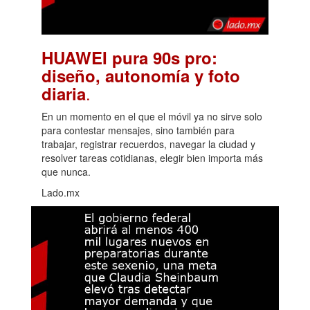
HUAWEI pura 90s pro:
diseño, autonomía y foto
.
diaria
En un momento en el que el móvil ya no sirve solo
para contestar mensajes, sino también para
trabajar, registrar recuerdos, navegar la ciudad y
resolver tareas cotidianas, elegir bien importa más
que nunca.
Lado.mx