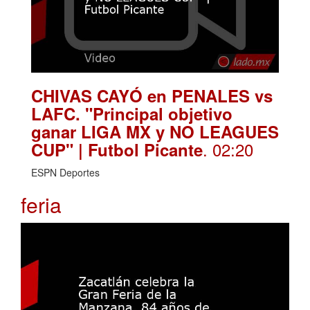
CHIVAS CAYÓ en PENALES vs
LAFC. "Principal objetivo
ganar LIGA MX y NO LEAGUES
. 02:20
CUP" | Futbol Picante
ESPN Deportes
feria