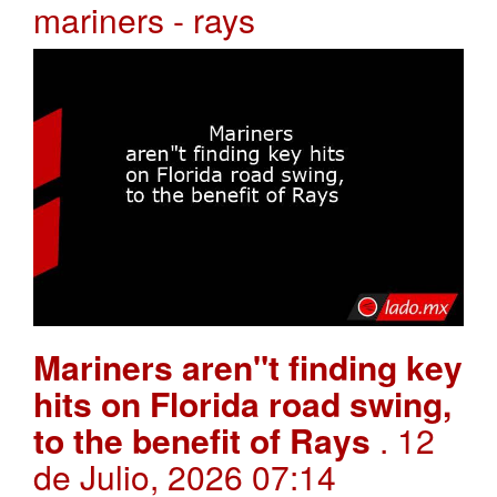
mariners - rays
Mariners aren"t finding key
hits on Florida road swing,
to the benefit of Rays
. 12
de Julio, 2026 07:14