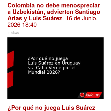
Colombia no debe menospreciar
a Uzbekistán, advierten Santiago
. 16 de Junio,
Arias y Luis Suárez
2026 18:40
Infobae
¿Por qué no juega Luis Suárez