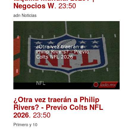
. 23:50
Negocios W
adn Noticias
¿Otra vez traerán a Philip
Rivers? - Previo Colts NFL
. 23:50
2026
Primero y 10