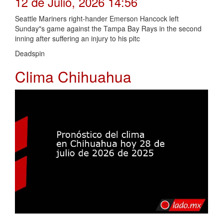
12 de Julio, 2026 14:56
Seattle Mariners right-hander Emerson Hancock left
Sunday"s game against the Tampa Bay Rays in the second
inning after suffering an injury to his pitc
Deadspin
Clima Chihuahua