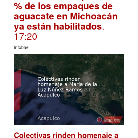
% de los empaques de
aguacate en Michoacán
ya están habilitados
.
17:20
Infobae
Colectivas rinden homenaje a