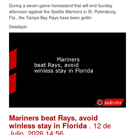
During a seven-game homestand that will end Sunday
afternoon against the Seattle Mariners in St. Petersburg,
Fla., the Tampa Bay Rays have been gettin
Deadspin
Mariners beat Rays, avoid
. 12 de
winless stay in Florida
Julio, 2026 14:56