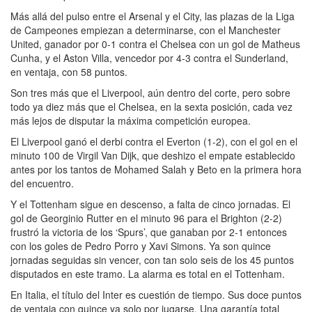
Más allá del pulso entre el Arsenal y el City, las plazas de la Liga
de Campeones empiezan a determinarse, con el Manchester
United, ganador por 0-1 contra el Chelsea con un gol de Matheus
Cunha, y el Aston Villa, vencedor por 4-3 contra el Sunderland,
en ventaja, con 58 puntos.
Son tres más que el Liverpool, aún dentro del corte, pero sobre
todo ya diez más que el Chelsea, en la sexta posición, cada vez
más lejos de disputar la máxima competición europea.
El Liverpool ganó el derbi contra el Everton (1-2), con el gol en el
minuto 100 de Virgil Van Dijk, que deshizo el empate establecido
antes por los tantos de Mohamed Salah y Beto en la primera hora
del encuentro.
Y el Tottenham sigue en descenso, a falta de cinco jornadas. El
gol de Georginio Rutter en el minuto 96 para el Brighton (2-2)
frustró la victoria de los ‘Spurs’, que ganaban por 2-1 entonces
con los goles de Pedro Porro y Xavi Simons. Ya son quince
jornadas seguidas sin vencer, con tan solo seis de los 45 puntos
disputados en este tramo. La alarma es total en el Tottenham.
En Italia, el título del Inter es cuestión de tiempo. Sus doce puntos
de ventaja con quince ya solo por jugarse. Una garantía total