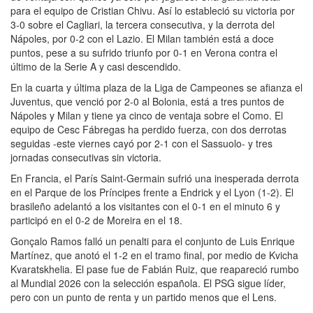
para el equipo de Cristian Chivu. Así lo estableció su victoria por
3-0 sobre el Cagliari, la tercera consecutiva, y la derrota del
Nápoles, por 0-2 con el Lazio. El Milan también está a doce
puntos, pese a su sufrido triunfo por 0-1 en Verona contra el
último de la Serie A y casi descendido.
En la cuarta y última plaza de la Liga de Campeones se afianza el
Juventus, que venció por 2-0 al Bolonia, está a tres puntos de
Nápoles y Milan y tiene ya cinco de ventaja sobre el Como. El
equipo de Cesc Fábregas ha perdido fuerza, con dos derrotas
seguidas -este viernes cayó por 2-1 con el Sassuolo- y tres
jornadas consecutivas sin victoria.
En Francia, el París Saint-Germain sufrió una inesperada derrota
en el Parque de los Príncipes frente a Endrick y el Lyon (1-2). El
brasileño adelantó a los visitantes con el 0-1 en el minuto 6 y
participó en el 0-2 de Moreira en el 18.
Gonçalo Ramos falló un penalti para el conjunto de Luis Enrique
Martínez, que anotó el 1-2 en el tramo final, por medio de Kvicha
Kvaratskhelia. El pase fue de Fabián Ruiz, que reapareció rumbo
al Mundial 2026 con la selección española. El PSG sigue líder,
pero con un punto de renta y un partido menos que el Lens.