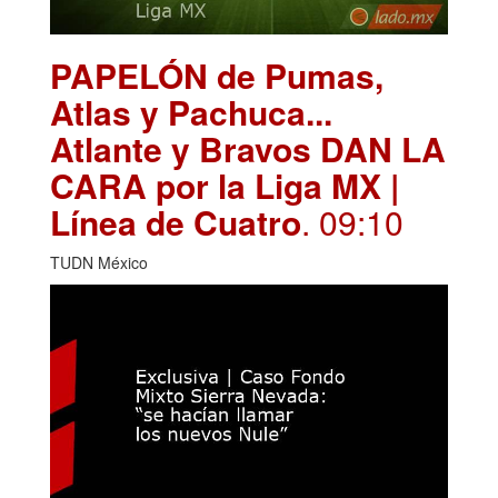
PAPELÓN de Pumas,
Atlas y Pachuca...
Atlante y Bravos DAN LA
CARA por la Liga MX |
Línea de Cuatro
. 09:10
TUDN México