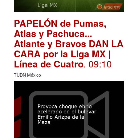
PAPELÓN de Pumas,
Atlas y Pachuca...
Atlante y Bravos DAN LA
CARA por la Liga MX |
Línea de Cuatro
. 09:10
TUDN México