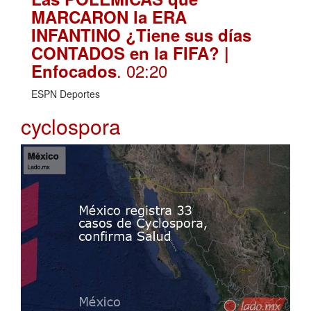
MARCARON la ERA
INFANTINO ¿Tiene sus días
CONTADOS en la FIFA? |
. 02:20
Enfocados
ESPN Deportes
cyclospora