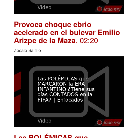
Provoca choque ebrio
acelerado en el bulevar Emilio
. 02:20
Arizpe de la Maza
Zócalo Saltillo
Las POLÉMICAS que