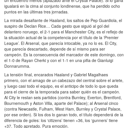
un encuentro menos (aplazado ante el Crystal Palace). Si lo gana
igualará en la cima al conjunto londinense, que ha perdido ocho
puntos en las últimas tres jornadas.
La mirada desafiante de Haaland, los saltos de Pep Guardiola, el
suspiro de Declan Rice… Cada gesto que siguió al gol del
delantero noruego, el 2-1 para el Manchester City, es el reflejo de
la situación actual de la competencia por el título de la ‘Premier
League’. El Arsenal, que parecía intocable, ya no lo es. El City,
que parecía descartado, depende de sí mismo para ser
campeón. Es la consecuencia del marcador de este domingo, con
el 1-0 de Rayan Cherki y con el 1-1 en una pifia de Gianluigi
Donnarumma.
La tensión final, encarados Haaland y Gabriel Magalhaes
primero, con el amago de un cabezazo del central sobre el ariete,
y luego casi todo el equipo, es el anticipo de todo lo que queda
para el cierre de la temporada para saber quién es el campeón.
Al City le restan seis partidos (contra Burnley, Everton, Brentford,
Bournemouth y Aston Villa, aparte del Palace); al Arsenal cinco
(contra Newcastle, Fulham, West Ham, Burnley y Crystal Palace,
por ese orden). Si los dos lo ganan todo, el título dependerá de la
diferencia de goles: los ‘citizens’ tienen +36, los ‘gunners’ tiene
+37. Todo apretado. Pura emoción.