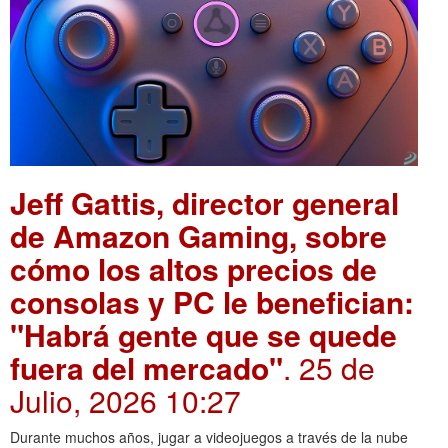
Jeff Gattis, director general
de Amazon Gaming, sobre
cómo los altos precios de
consolas y PC le benefician:
"Habrá gente que se quede
fuera del mercado"
. 25 de
Julio, 2026 10:27
Durante muchos años, jugar a videojuegos a través de la nube