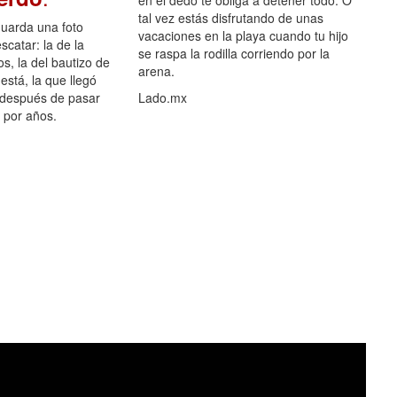
en el dedo te obliga a detener todo. O
tal vez estás disfrutando de unas
guarda una foto
vacaciones en la playa cuando tu hijo
scatar: la de la
se raspa la rodilla corriendo por la
s, la del bautizo de
arena.
está, la que llegó
 después de pasar
Lado.mx
por años.