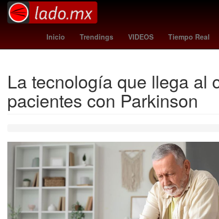
Instituto Tecnológico y de Estudios Superiores de Monterrey
Inicio
Trendings
VIDEOS
Tiempo Real
La tecnología que llega al
pacientes con Parkinson