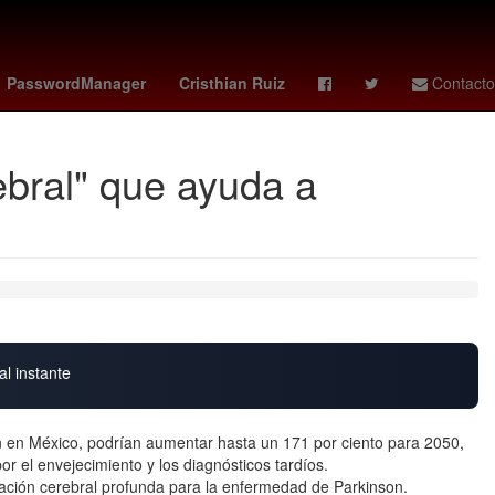
 dolar
lafc - guadalajara
HBO
alianza lima - atlético grau
PasswordManager
Cristhian Ruiz
Contacto
ebral" que ayuda a
al instante
on en México, podrían aumentar hasta un 171 por ciento para 2050,
r el envejecimiento y los diagnósticos tardíos.
ación cerebral profunda para la enfermedad de Parkinson.