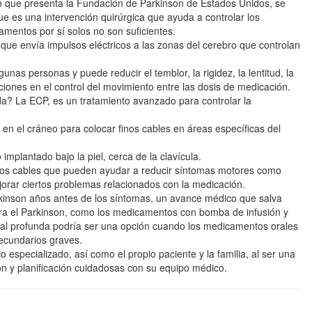
n que presenta la Fundación de Parkinson de Estados Unidos, se
ue es una intervención quirúrgica que ayuda a controlar los
mentos por sí solos no son suficientes.
 que envía impulsos eléctricos a las zonas del cerebro que controlan
unas personas y puede reducir el temblor, la rigidez, la lentitud, la
aciones en el control del movimiento entre las dosis de medicación.
da? La ECP, es un tratamiento avanzado para controlar la
n en el cráneo para colocar finos cables en áreas específicas del
mplantado bajo la piel, cerca de la clavícula.
de los cables que pueden ayudar a reducir síntomas motores como
jorar ciertos problemas relacionados con la medicación.
rkinson años antes de los síntomas, un avance médico que salva
ara el Parkinson, como los medicamentos con bomba de infusión y
ebral profunda podría ser una opción cuando los medicamentos orales
secundarios graves.
 especializado, así como el propio paciente y la familia, al ser una
ión y planificación cuidadosas con su equipo médico.