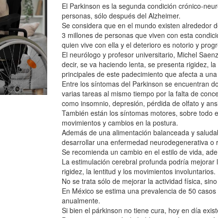
El Parkinson es la segunda condición crónico-neur
personas, sólo después del Alzheimer.
Se considera que en el mundo existen alrededor d
3 millones de personas que viven con esta condició
quien vive con ella y el deterioro es notorio y progr
El neurólogo y profesor universitario, Michel Saen
decir, se va haciendo lenta, se presenta rigidez, l
principales de este padecimiento que afecta a una
Entre los síntomas del Parkinson se encuentran dos
varias tareas al mismo tiempo por la falta de conce
como insomnio, depresión, pérdida de olfato y ans
También están los síntomas motores, sobre todo el 
movimientos y cambios en la postura.
Además de una alimentación balanceada y saludable
desarrollar una enfermedad neurodegenerativa o re
Se recomienda un cambio en el estilo de vida, ade
La estimulación cerebral profunda podría mejorar l
rigidez, la lentitud y los movimientos involuntarios.
No se trata sólo de mejorar la actividad física, si
En México se estima una prevalencia de 50 casos
anualmente.
Si bien el párkinson no tiene cura, hoy en día exis