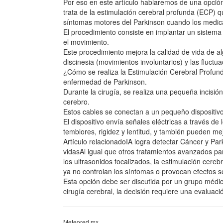
Por eso en este artículo hablaremos de una opció
trata de la estimulación cerebral profunda (ECP) q
síntomas motores del Parkinson cuando los medica
El procedimiento consiste en implantar un sistema
el movimiento.
Este procedimiento mejora la calidad de vida de alg
discinesia (movimientos involuntarios) y las fluctu
¿Cómo se realiza la Estimulación Cerebral Profun
enfermedad de Parkinson.
Durante la cirugía, se realiza una pequeña incisió
cerebro.
Estos cables se conectan a un pequeño dispositivo i
El dispositivo envía señales eléctricas a través 
temblores, rigidez y lentitud, y también pueden me
Artículo relacionadoIA logra detectar Cáncer y Pa
vidasAl igual que otros tratamientos avanzados p
los ultrasonidos focalizados, la estimulación cer
ya no controlan los síntomas o provocan efectos 
Esta opción debe ser discutida por un grupo médico
cirugía cerebral, la decisión requiere una evaluac
Meteored.mx