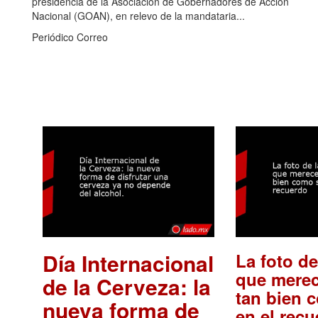
presidencia de la Asociación de Gobernadores de Acción
Nacional (GOAN), en relevo de la mandataria...
Periódico Correo
Día Internacional
La foto de
que merec
de la Cerveza: la
tan bien 
nueva forma de
en el rec