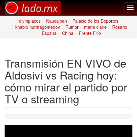
Tog
nav
olympiacos
Naucalpan
Palacio de los Deportes
khabib nurmagomedov
Rumor
marie claire
Rosario
España
China
Frente Frío
Transmisión EN VIVO de
Aldosivi vs Racing hoy:
cómo mirar el partido por
TV o streaming