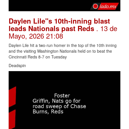
Daylen Lile"s 10th-inning blast
. 13 de
leads Nationals past Reds
Mayo, 2026 21:08
Daylen Lile hit a two-run homer in the top of the 10th inning
and the visiting Washington Nationals held on to beat the
Cincinnati Reds 8-7 on Tuesday
Deadspin