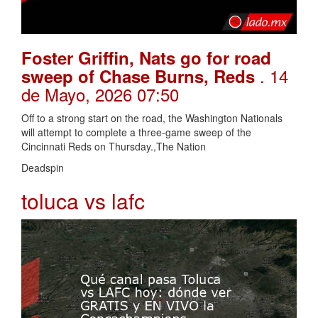
Foster Griffin, Nats go for road
. 14
sweep of Chase Burns, Reds
de Mayo, 2026 07:50
Off to a strong start on the road, the Washington Nationals
will attempt to complete a three-game sweep of the
Cincinnati Reds on Thursday.,The Nation
Deadspin
toluca vs lafc