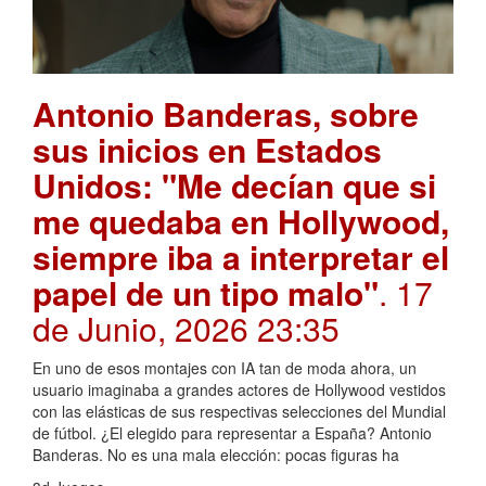
Antonio Banderas, sobre
sus inicios en Estados
Unidos: "Me decían que si
me quedaba en Hollywood,
siempre iba a interpretar el
papel de un tipo malo"
. 17
de Junio, 2026 23:35
En uno de esos montajes con IA tan de moda ahora, un
usuario imaginaba a grandes actores de Hollywood vestidos
con las elásticas de sus respectivas selecciones del Mundial
de fútbol. ¿El elegido para representar a España? Antonio
Banderas. No es una mala elección: pocas figuras ha