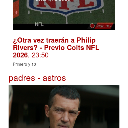
¿Otra vez traerán a Philip
Rivers? - Previo Colts NFL
. 23:50
2026
Primero y 10
padres - astros