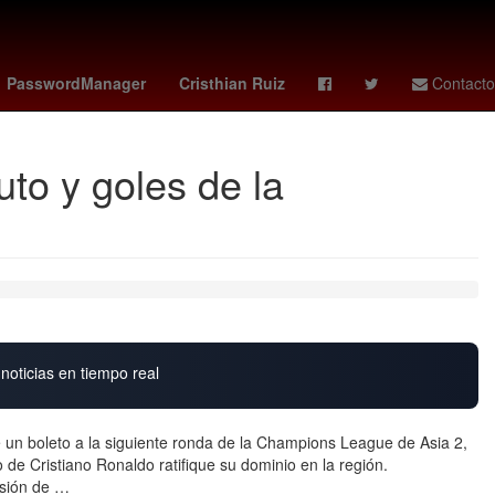
z
Lionel Messi
Futbol
Chaco Giménez
PasswordManager
Cristhian Ruiz
Contacto
to y goles de la
noticias en tiempo real
un boleto a la siguiente ronda de la Champions League de Asia 2,
 de Cristiano Ronaldo ratifique su dominio en la región.
isión de …