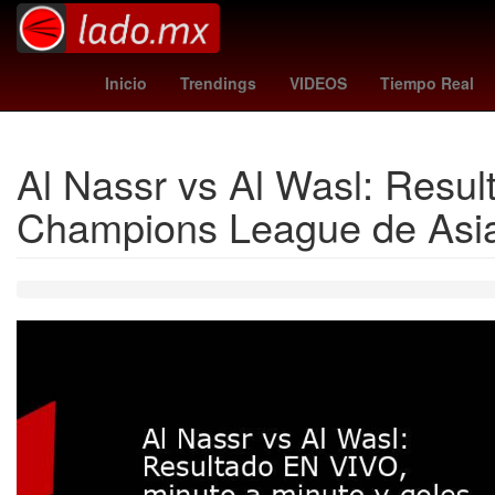
embestida netflix
Agresión
Gobierno
Inicio
Trendings
VIDEOS
Tiempo Real
Al Nassr vs Al Wasl: Resul
Champions League de Asi