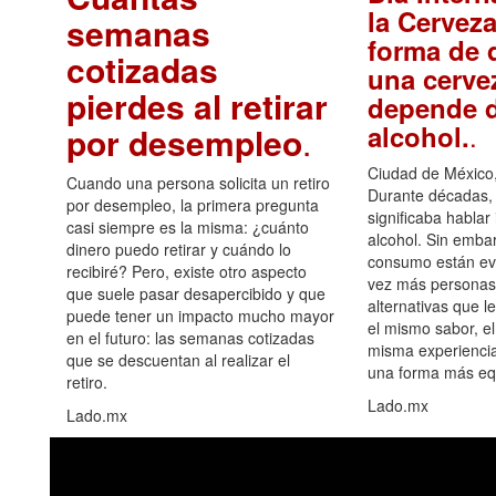
la Cerveza
semanas
forma de d
cotizadas
una cerve
pierdes al retirar
depende d
.
alcohol.
por desempleo
.
Ciudad de México,
Cuando una persona solicita un retiro
Durante décadas, 
por desempleo, la primera pregunta
significaba hablar
casi siempre es la misma: ¿cuánto
alcohol. Sin embar
dinero puedo retirar y cuándo lo
consumo están ev
recibiré? Pero, existe otro aspecto
vez más personas
que suele pasar desapercibido y que
alternativas que l
puede tener un impacto mucho mayor
el mismo sabor, el
en el futuro: las semanas cotizadas
misma experiencia
que se descuentan al realizar el
una forma más equ
retiro.
Lado.mx
Lado.mx