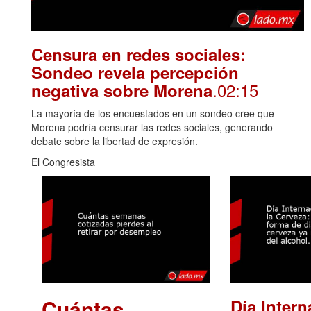
Censura en redes sociales:
Sondeo revela percepción
.02:15
negativa sobre Morena
La mayoría de los encuestados en un sondeo cree que
Morena podría censurar las redes sociales, generando
debate sobre la libertad de expresión.
El Congresista
Cuántas
Día Intern