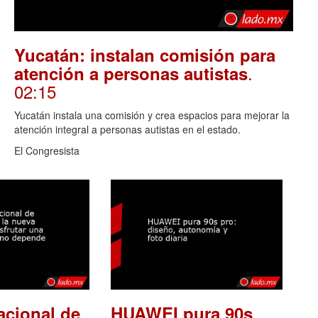
Yucatán: instalan comisión para
.
atención a personas autistas
02:15
Yucatán instala una comisión y crea espacios para mejorar la
atención integral a personas autistas en el estado.
El Congresista
acional de
HUAWEI pura 90s