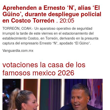
Aprehenden a Ernesto ‘N’, alias ‘El
Güino’, durante despliegue policial
. 20:05
en Costco Torreón
TORREÓN, COAH.- Un aparatoso operativo de seguridad
irrumpió la tarde de este viernes en el estacionamiento del
establecimiento Costco, en Torreón, derivando en la presunta
captura del empresario Ernesto “N”, apodado “El Güino”.
Vanguardia.com.mx
votaciones la casa de los
famosos mexico 2026