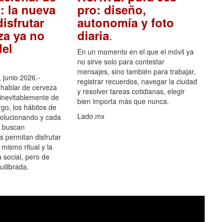
: la nueva
pro: diseño,
isfrutar
autonomía y foto
.
za ya no
diaria
el
En un momento en el que el móvil ya
no sirve solo para contestar
mensajes, sino también para trabajar,
 junio 2026.-
registrar recuerdos, navegar la ciudad
hablar de cerveza
y resolver tareas cotidianas, elegir
 inevitablemente de
bien importa más que nunca.
go, los hábitos de
Lado.mx
olucionando y cada
 buscan
es permitan disfrutar
 mismo ritual y la
 social, pero de
ilibrada.