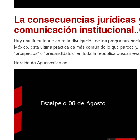
La consecuencias jurídicas y
comunicación institucional.
Hay una línea tenue entre la divulgación de los programas soci
México, esta última práctica es más común de lo que parece y, a
“prospectos” o “precandidatos” en toda la república buscan eva
Heraldo de Aguascalientes