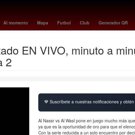
obsession
mousa al-tamari
munetaka murakami
Valeria Marque
Al momento
Mapa
Futbol
Club
Generador QR
tado EN VIVO, minuto a minu
a 2
💙 Suscríbete a nuestras notificaciones y obtén 
Al Nassr vs Al Wasl pone en juego mucho más que 
ya que es la oportunidad de oro para que el elenco
Con la serie reducida a un solo encuentro por dec