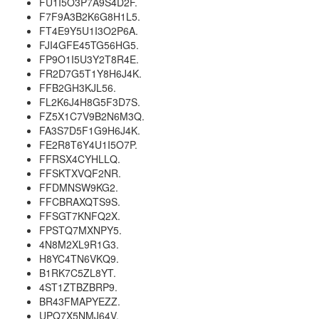
FU1I5O3P7A9S4D2F.
F7F9A3B2K6G8H1L5.
FT4E9Y5U1I3O2P6A.
FJI4GFE45TG56HG5.
FP9O1I5U3Y2T8R4E.
FR2D7G5T1Y8H6J4K.
FFB2GH3KJL56.
FL2K6J4H8G5F3D7S.
FZ5X1C7V9B2N6M3Q.
FA3S7D5F1G9H6J4K.
FE2R8T6Y4U1I5O7P.
FFRSX4CYHLLQ.
FFSKTXVQF2NR.
FFDMNSW9KG2.
FFCBRAXQTS9S.
FFSGT7KNFQ2X.
FPSTQ7MXNPY5.
4N8M2XL9R1G3.
H8YC4TN6VKQ9.
B1RK7C5ZL8YT.
4ST1ZTBZBRP9.
BR43FMAPYEZZ.
UPQ7X5NMJ64V.