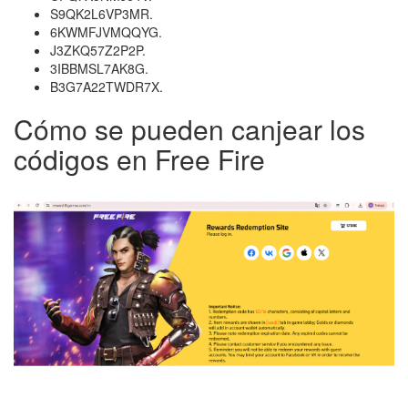
S9QK2L6VP3MR.
6KWMFJVMQQYG.
J3ZKQ57Z2P2P.
3IBBMSL7AK8G.
B3G7A22TWDR7X.
Cómo se pueden canjear los
códigos en Free Fire