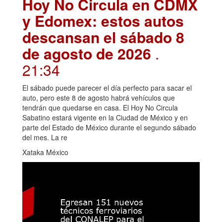
Hoy No Circula en CDMX
y Edomex: estos autos
descansan el sábado 8
de agosto de 2026
.
21:34
El sábado puede parecer el día perfecto para sacar el
auto, pero este 8 de agosto habrá vehículos que
tendrán que quedarse en casa. El Hoy No Circula
Sabatino estará vigente en la Ciudad de México y en
parte del Estado de México durante el segundo sábado
del mes. La re
Xataka México