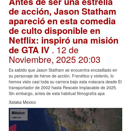
Antes de ser una estrella
de acción, Jason Statham
apareció en esta comedia
de culto disponible en
Netflix: inspiró una misión
de GTA IV
. 12 de
Noviembre, 2025 20:03
Es sabido que Jason Statham se encuentra encasillado en
su personaje de héroe de acción. Frenético y violento, lo
hemos visto casi toda su carrera bajo esta máscara desde El
transportador de 2002 hasta Rescate Implacable de 2025.
Sin embargo, antes de esta habitual filmografía apa
Xataka México