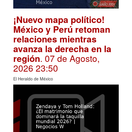
¡Nuevo mapa político!
México y Perú retoman
relaciones mientras
avanza la derecha en la
región
. 07 de Agosto,
2026 23:50
El Heraldo de México