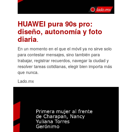
HUAWEI pura 90s pro:
diseño, autonomía y foto
.
diaria
En un momento en el que el móvil ya no sirve solo
para contestar mensajes, sino también para
trabajar, registrar recuerdos, navegar la ciudad y
resolver tareas cotidianas, elegir bien importa más
que nunca.
Lado.mx