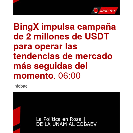
BingX impulsa campaña
de 2 millones de USDT
para operar las
tendencias de mercado
más seguidas del
momento
. 06:00
Infobae