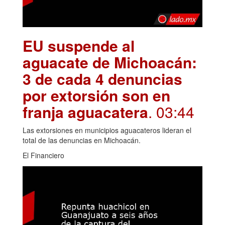
EU suspende al
aguacate de Michoacán:
3 de cada 4 denuncias
por extorsión son en
franja aguacatera
. 03:44
Las extorsiones en municipios aguacateros lideran el
total de las denuncias en Michoacán.
El Financiero