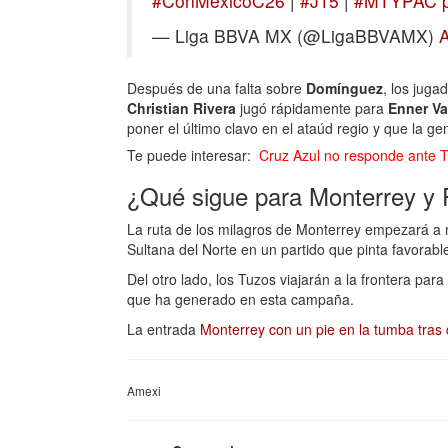
#ConMéxicoC26
|
#J15
|
#MTYPAC
— Liga BBVA MX (@LigaBBVAMX)
A
Después de una falta sobre
Domínguez
, los juga
Christian Rivera
jugó rápidamente para
Enner Va
poner el último clavo en el ataúd regio y que la g
Te puede interesar:
Cruz Azul no responde ante T
¿Qué sigue para Monterrey y
La ruta de los milagros de Monterrey empezará a
Sultana del Norte en un partido que pinta favorabl
Del otro lado, los Tuzos viajarán a la frontera pa
que ha generado en esta campaña.
La entrada
Monterrey con un pie en la tumba tras
Amexi