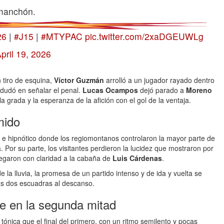
manchón.
26
|
#J15
|
#MTYPAC
pic.twitter.com/2xaDGEUWLg
pril 19, 2026
 tiro de esquina,
Víctor Guzmán
arrolló a un jugador rayado dentro
dudó en señalar el penal.
Lucas Ocampos
dejó parado a
Moreno
a grada y la esperanza de la afición con el gol de la ventaja.
mido
to e hipnótico donde los regiomontanos controlaron la mayor parte de
 Por su parte, los visitantes perdieron la lucidez que mostraron por
legaron con claridad a la cabaña de
Luis Cárdenas
.
 la lluvia, la promesa de un partido intenso y de ida y vuelta se
as dos escuadras al descanso.
e en la segunda mitad
nica que el final del primero, con un ritmo semilento y pocas