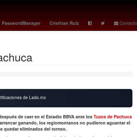
o
Selección de baloncesto de Estados Unidos
LeBron James
PasswordManager
Cristhian Ruiz
Contacto
Pachuca
otificaciones de Lado.mx
espués de caer en el Estadio BBVA ante los
Tuzos de Pachuca
e arrancar ganando, los regiomontanos no pudieron aguantar el
e quedar eliminados del torneo.