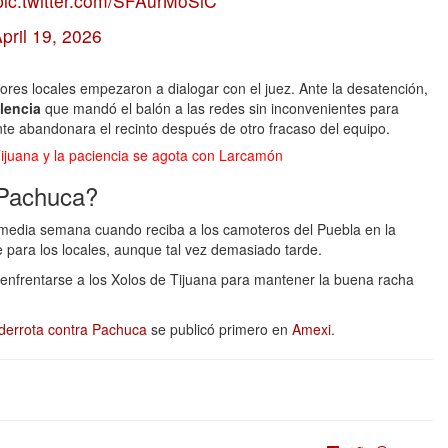
pic.twitter.com/SFAurMoSiC
pril 19, 2026
dores locales empezaron a dialogar con el juez. Ante la desatención,
lencia
que mandó el balón a las redes sin inconvenientes para
ente abandonara el recinto después de otro fracaso del equipo.
ijuana y la paciencia se agota con Larcamón
 Pachuca?
 media semana cuando reciba a los camoteros del Puebla en la
e para los locales, aunque tal vez demasiado tarde.
ra enfrentarse a los Xolos de Tijuana para mantener la buena racha
 derrota contra Pachuca
se publicó primero en
Amexi
.