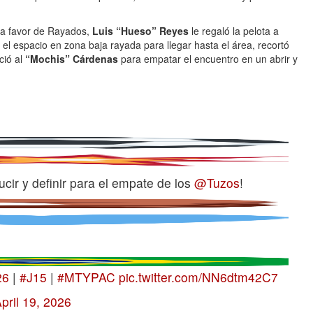
a a favor de Rayados,
Luis “Hueso” Reyes
le regaló la pelota a
l espacio en zona baja rayada para llegar hasta el área, recortó
ció al
“Mochis” Cárdenas
para empatar el encuentro en un abrir y
cir y definir para el empate de los
@Tuzos
!
26
|
#J15
|
#MTYPAC
pic.twitter.com/NN6dtm42C7
pril 19, 2026