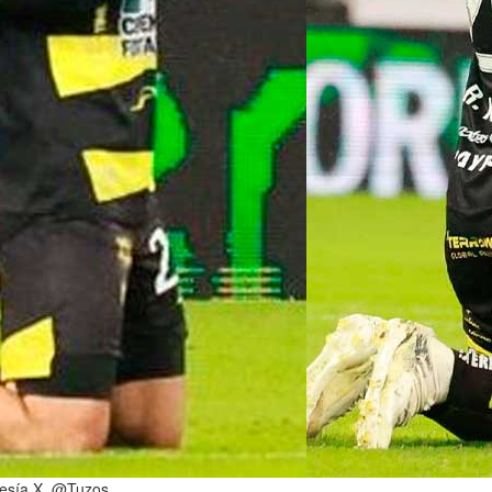
rtesía X. @Tuzos