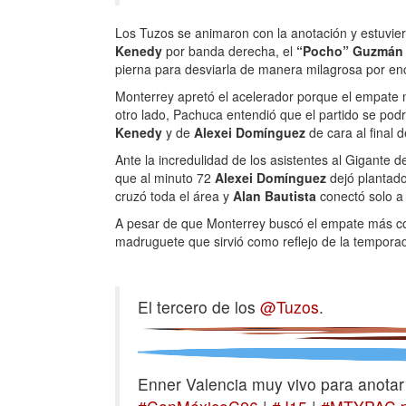
Los Tuzos se animaron con la anotación y estuvie
Kenedy
por banda derecha, el
“Pocho” Guzmán
pierna para desviarla de manera milagrosa por enc
Monterrey apretó el acelerador porque el empate no
otro lado, Pachuca entendió que el partido se podr
Kenedy
y de
Alexei Domínguez
de cara al final d
Ante la incredulidad de los asistentes al Gigante d
que al minuto 72
Alexei Domínguez
dejó plantad
cruzó toda el área y
Alan Bautista
conectó solo a 
A pesar de que Monterrey buscó el empate más con
madruguete que sirvió como reflejo de la tempora
El tercero de los
@Tuzos
.
Enner Valencia muy vivo para anotar