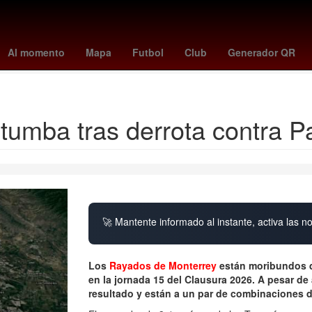
Aguascalientes
juegos mensuales ps plus agosto 2025
Gobiern
Al momento
Mapa
Futbol
Club
Generador QR
Nominación
 tumba tras derrota contra 
🚀 Mantente informado al instante, activa las n
Los
Rayados de Monterrey
están moribundos d
en la jornada 15 del Clausura 2026. A pesar d
resultado y están a un par de combinaciones d