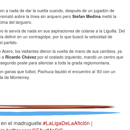
ron a nada de dar la vuelta cuando, después de un jugadón de
remató sobre la línea sin arquero pero
Stefan Medina
metió la
ima del larguero.
 le servía de nada en sus aspiraciones de colarse a la Liguilla. Del
ía definir en un contragolpe, por lo que buscó la velocidad de
el partido.
e Acero, los visitantes dieron la vuelta de mano de sus cambios, ya
o a
Ricardo Chávez
por el costado izquierdo, mandó un centro que
segundo poste para silenciar a toda la grada regiomontana.
 ganas que futbol, Pachuca liquidó el encuentro al ‘83 con un
da de Monterrey.
 en el madruguete.
#LaLigaDeLaAfición
|