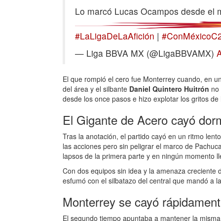
Lo marcó Lucas Ocampos desde el 
#LaLigaDeLaAfición
|
#ConMéxicoC
— Liga BBVA MX (@LigaBBVAMX)
A
El que rompió el cero fue Monterrey cuando, en un
del área y el silbante
Daniel Quintero Huitrón
no 
desde los once pasos e hizo explotar los gritos de l
El Gigante de Acero cayó dor
Tras la anotación, el partido cayó en un ritmo len
las acciones pero sin peligrar el marco de Pachuca.
lapsos de la primera parte y en ningún momento l
Con dos equipos sin idea y la amenaza creciente de
esfumó con el silbatazo del central que mandó a l
Monterrey se cayó rápidament
El segundo tiempo apuntaba a mantener la misma tó