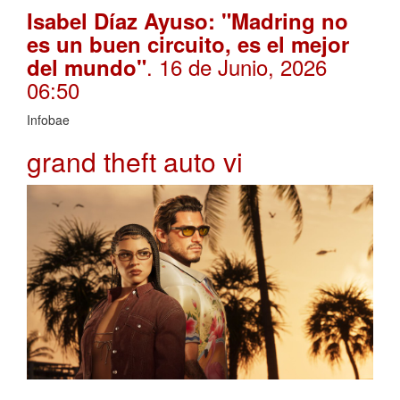
Isabel Díaz Ayuso: "Madring no
es un buen circuito, es el mejor
. 16 de Junio, 2026
del mundo"
06:50
Infobae
grand theft auto vi