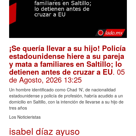
¡Se quería llevar a su hijo! Policía
estadounidense hiere a su pareja
y mata a familiares en Saltillo; lo
. 05
detienen antes de cruzar a EU
de Agosto, 2026 13:25
Un hombre identificado como Chad ‘N’, de nacionalidad
estadounidense y policía de profesión, habría acudido a un
domicilio en Saltillo, con la intención de llevarse a su hijo de
tres años
Los Noticieristas
isabel díaz ayuso