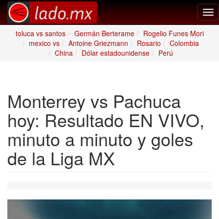
Tog
nav
toluca vs santos
Germán Berterame
Rogelio Funes Mori
mexico vs
Antoine Griezmann
Rosario
Colombia
China
Dólar estadounidense
Perú
Monterrey vs Pachuca
hoy: Resultado EN VIVO,
minuto a minuto y goles
de la Liga MX