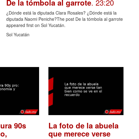
. 23:20
De la tómbola al garrote
¿Dónde está la diputada Clara Rosales? ¿Dónde está la
diputada Naomi Peniche?The post De la tómbola al garrote
appeared first on Sol Yucatán.
Sol Yucatán
ura 90s
La foto de la abuela
o,
que merece verse