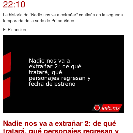
22:10
La historia de "Nadie nos va a extrañar" continúa en la segunda
temporada de la serie de Prime Video.
El Financiero
Nadie nos va a extrañar 2: de qué
tratará, qué personajes regresan y