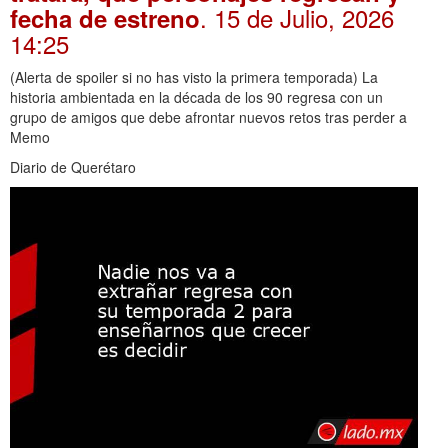
. 15 de Julio, 2026
fecha de estreno
14:25
(Alerta de spoiler si no has visto la primera temporada) La
historia ambientada en la década de los 90 regresa con un
grupo de amigos que debe afrontar nuevos retos tras perder a
Memo
Diario de Querétaro