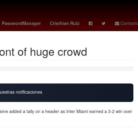
 de Zaragoza
trainspotting
pokemon 30 aniversario
PasswordManager
Cristhian Ruiz
Contacto
ront of huge crowd
uestras notificaciones
me added a tally on a header as Inter Miami earned a 3-2 win over