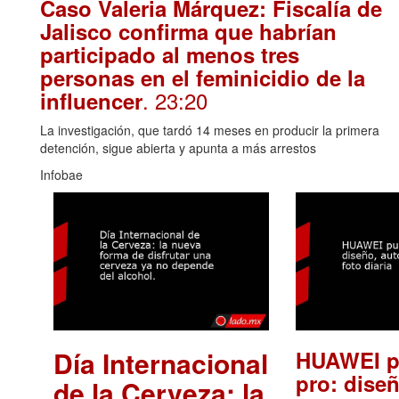
Caso Valeria Márquez: Fiscalía de
Jalisco confirma que habrían
participado al menos tres
personas en el feminicidio de la
. 23:20
influencer
La investigación, que tardó 14 meses en producir la primera
detención, sigue abierta y apunta a más arrestos
Infobae
Día Internacional
HUAWEI p
pro: diseñ
de la Cerveza: la