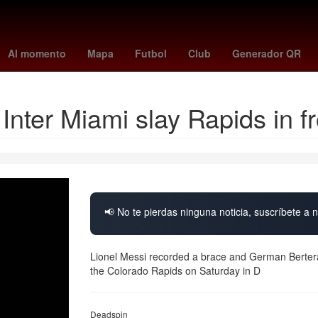
 League
paranaense - santos
de minaur
unam cuerpo
Puebla
Al momento
Mapa
Futbol
Club
Generador QR
Inter Miami slay Rapids in f
📢 No te pierdas ninguna noticia, suscríbete a n
Lionel Messi recorded a brace and German Bertera
the Colorado Rapids on Saturday in D
Deadspin