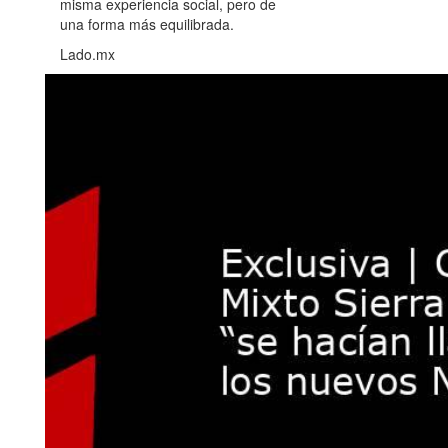
misma experiencia social, pero de
una forma más equilibrada.
Lado.mx