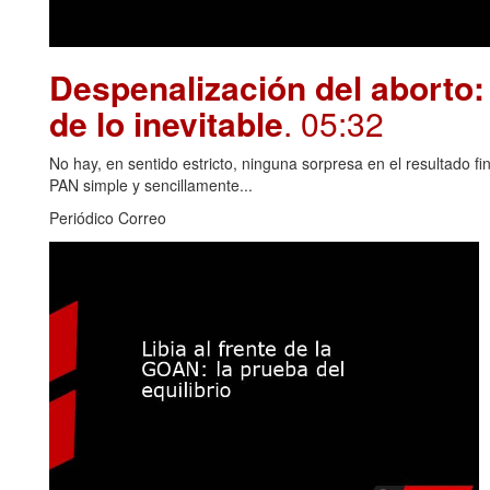
Despenalización del aborto: 
de lo inevitable
. 05:32
No hay, en sentido estricto, ninguna sorpresa en el resultado fin
PAN simple y sencillamente...
Periódico Correo