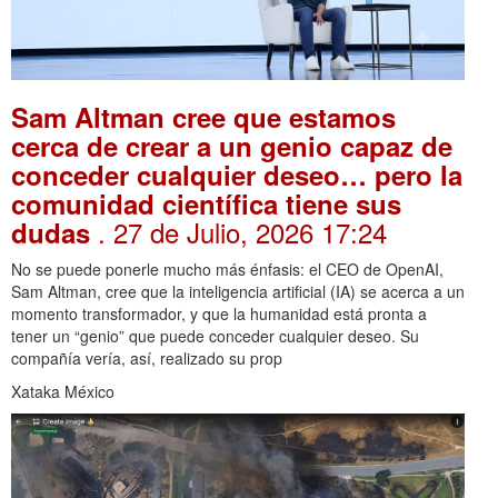
Sam Altman cree que estamos
cerca de crear a un genio capaz de
conceder cualquier deseo… pero la
comunidad científica tiene sus
. 27 de Julio, 2026 17:24
dudas
No se puede ponerle mucho más énfasis: el CEO de OpenAI,
Sam Altman, cree que la inteligencia artificial (IA) se acerca a un
momento transformador, y que la humanidad está pronta a
tener un “genio” que puede conceder cualquier deseo. Su
compañía vería, así, realizado su prop
Xataka México