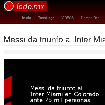
arsenal crystal palace
c
Futbol
Inicio
Trendings
VIDEOS
Tiempo Real
Messi da triunfo al Inter 