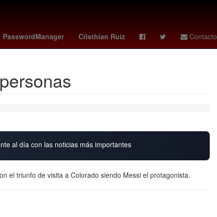
Sydney Sweeney
Lenia Batres
PasswordManager
Cristhian Ruiz
Contacto
l personas
nte al día con las noticias más importantes
con el triunfo de visita a Colorado siendo Messi el protagonista.