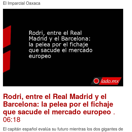
El Imparcial Oaxaca
Rodri, entre el Real Madrid y el
Barcelona: la pelea por el fichaje
.
que sacude el mercado europeo
06:18
El capitán español evalúa su futuro mientras los dos gigantes de