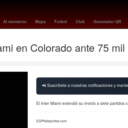
Digitalización
Clima CDMX hoy
estafa
rodri
Miguel Herrera
Al momento
Mapa
Futbol
Club
Generador QR
Miami en Colorado ante 75 mi
📲 Suscríbete a nuestras notificaciones y mante
El Inter Miami extendió su invicto a siete partidos 
ESPNdeportes.com