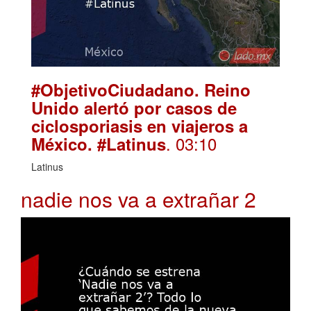
#ObjetivoCiudadano. Reino
Unido alertó por casos de
ciclosporiasis en viajeros a
. 03:10
México. #Latinus
Latinus
nadie nos va a extrañar 2