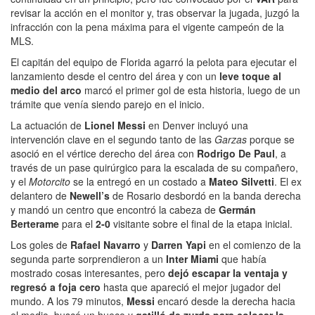
revisar la acción en el monitor y, tras observar la jugada, juzgó la
infracción con la pena máxima para el vigente campeón de la
MLS.
El capitán del equipo de Florida agarró la pelota para ejecutar el
lanzamiento desde el centro del área y con un
leve toque al
medio del arco
marcó el primer gol de esta historia, luego de un
trámite que venía siendo parejo en el inicio.
La actuación de
Lionel Messi
en Denver incluyó una
intervención clave en el segundo tanto de las
Garzas
porque se
asoció en el vértice derecho del área con
Rodrigo De Paul
, a
través de un pase quirúrgico para la escalada de su compañero,
y el
Motorcito
se la entregó en un costado a
Mateo Silvetti
. El ex
delantero de
Newell’s
de Rosario desbordó en la banda derecha
y mandó un centro que encontró la cabeza de
Germán
Berterame
para el
2-0
visitante
sobre el final de la etapa inicial.
Los goles de
Rafael Navarro
y
Darren Yapi
en el comienzo de la
segunda parte sorprendieron a un
Inter Miami
que había
mostrado cosas interesantes, pero
dejó escapar la ventaja y
regresó a foja cero
hasta que apareció el mejor jugador del
mundo. A los 79 minutos,
Messi
encaró desde la derecha hacia
el medio, buscó un hueco y
gatilló de zurda para colocar la