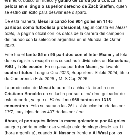
pelota en el ángulo superior derecho de Zack Steffen
, quien
se estiró sin éxito para desviar ese disparo.
De esta manera,
Messi alcanzó los 904 goles en 1145
partidos como futbolista profesional
, según consta en
Messi
Stats
, la página oficial con los datos de la carrera del campeón
del mundo con la selección argentina en el Mundial de Qatar
2022.
Este fue el
tanto 85 en 95 partidos con el Inter Miami
y el total
de los registros recopila sus cosechas individuales en
Barcelona
,
PSG
y la
Selección
. En su paso por
Inter Miami
, ya levantó
cuatro títulos
: League Cup 2023, Supporters’ Shield 2024, título
de Conferencia Este 2025 y MLS Cup 2025.
La producción de
Messi
le permitió achicar la brecha con
Cristiano Ronaldo
en su lucha por ser el máximo goleador de
este deporte, ya que el
Bicho
tiene
968 tantos en 1315
encuentros
. Esto se suma a las 261 asistencias brindadas por
CR7
, muy lejos de las 407 dadas por
Leo
.
Ahora, el portugués lidera la marca goleadora por 64 goles
,
aunque podría ampliar esa ventaja este domingo desde las 11
(hora argentina), cuando
Al Nassr
enfrente a
Al Wasl
por los