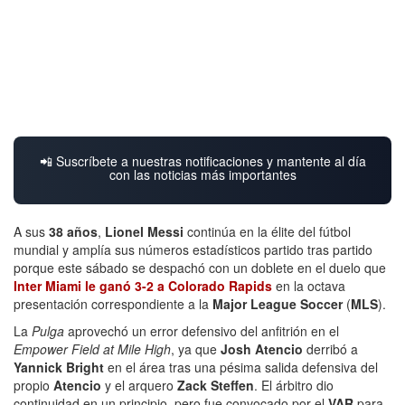
📲 Suscríbete a nuestras notificaciones y mantente al día
con las noticias más importantes
A sus
38 años
,
Lionel Messi
continúa en la élite del fútbol
mundial y amplía sus números estadísticos partido tras partido
porque este sábado se despachó con un doblete en el duelo que
Inter Miami le ganó 3-2 a Colorado Rapids
en la octava
presentación correspondiente a la
Major League Soccer
(
MLS
).
La
Pulga
aprovechó un error defensivo del anfitrión en el
Empower Field at Mile High
, ya que
Josh Atencio
derribó a
Yannick Bright
en el área tras una pésima salida defensiva del
propio
Atencio
y el arquero
Zack Steffen
. El árbitro dio
continuidad en un principio, pero fue convocado por el
VAR
para