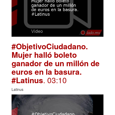
#ObjetivoCiudadano.
Mujer halló boleto
ganador de un millón de
euros en la basura.
#Latinus
. 03:10
Latinus