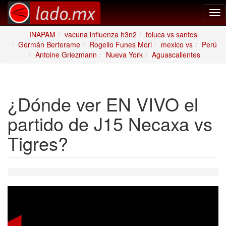
Tog
nav
INAPAM
vacuna influenza h3n2
toluca vs santos
Germán Berterame
Rogelio Funes Mori
mexico vs
Perú
Antoine Griezmann
Nueva York
Aguascalientes
¿Dónde ver EN VIVO el
partido de J15 Necaxa vs
Tigres?