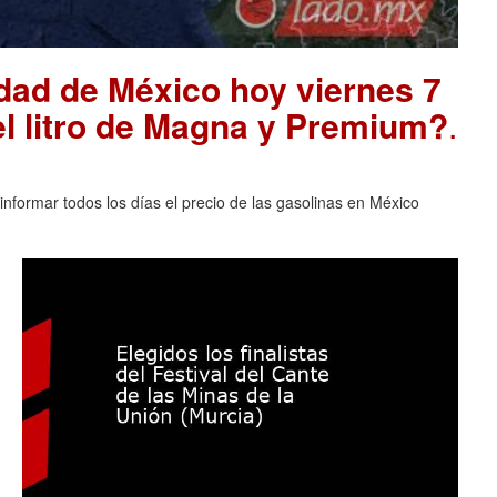
udad de México hoy viernes 7
el litro de Magna y Premium?
.
nformar todos los días el precio de las gasolinas en México