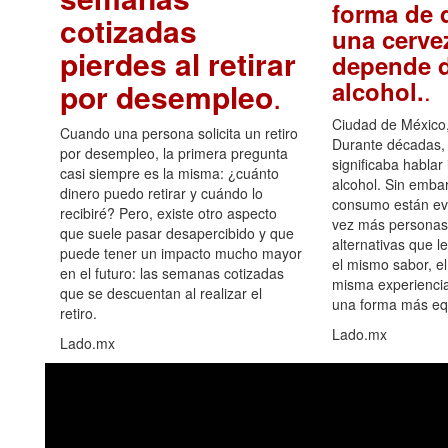
forma de d
cotizadas
una cerve
pierdes al retirar
depende d
.
alcohol.
por desempleo
.
Ciudad de México,
Cuando una persona solicita un retiro
Durante décadas, 
por desempleo, la primera pregunta
significaba hablar
casi siempre es la misma: ¿cuánto
alcohol. Sin embar
dinero puedo retirar y cuándo lo
consumo están ev
recibiré? Pero, existe otro aspecto
vez más personas
que suele pasar desapercibido y que
alternativas que l
puede tener un impacto mucho mayor
el mismo sabor, el
en el futuro: las semanas cotizadas
misma experiencia
que se descuentan al realizar el
una forma más equ
retiro.
Lado.mx
Lado.mx