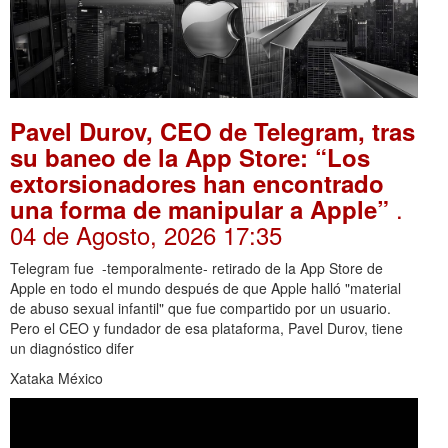
Pavel Durov, CEO de Telegram, tras
su baneo de la App Store: “Los
extorsionadores han encontrado
.
una forma de manipular a Apple”
04 de Agosto, 2026 17:35
Telegram fue -temporalmente- retirado de la App Store de
Apple en todo el mundo después de que Apple halló "material
de abuso sexual infantil" que fue compartido por un usuario.
Pero el CEO y fundador de esa plataforma, Pavel Durov, tiene
un diagnóstico difer
Xataka México