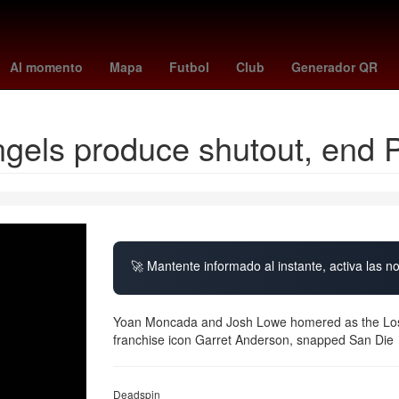
te
hidemasa morita
Rusia
kosovo - suiza
suspension de clase
Al momento
Mapa
Futbol
Club
Generador QR
els produce shutout, end P
🚀 Mantente informado al instante, activa las n
Yoan Moncada and Josh Lowe homered as the Los A
franchise icon Garret Anderson, snapped San Die
Deadspin