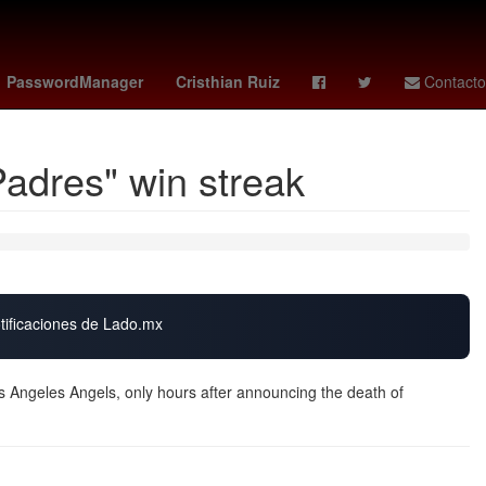
s 10 de noviembre
Ridley Scott
Jorge Messi
PasswordManager
Cristhian Ruiz
Contacto
adres" win streak
otificaciones de Lado.mx
ngeles Angels, only hours after announcing the death of