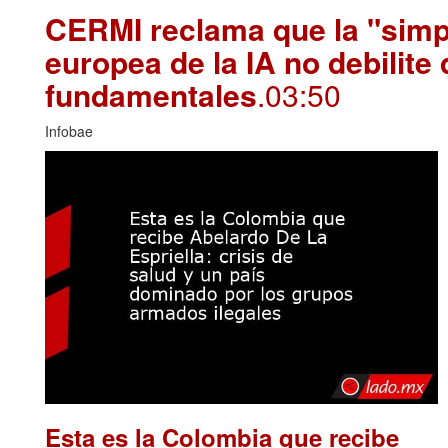
CERMI reclama que la "simpl
europea de la IA no debilite
fundamentales
.03:50
Infobae
Esta es la Colombia que recibe