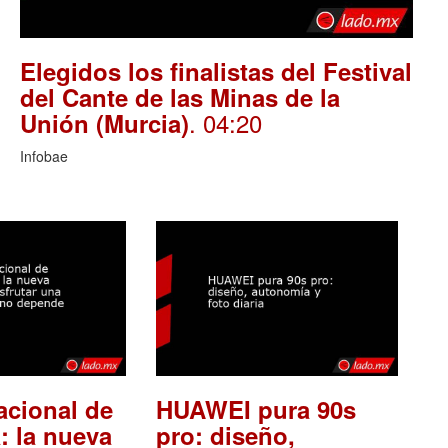
Elegidos los finalistas del Festival
del Cante de las Minas de la
. 04:20
Unión (Murcia)
Infobae
acional de
HUAWEI pura 90s
: la nueva
pro: diseño,