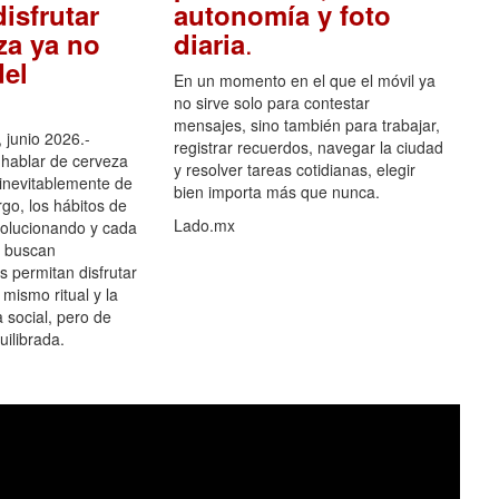
isfrutar
autonomía y foto
.
za ya no
diaria
el
En un momento en el que el móvil ya
no sirve solo para contestar
mensajes, sino también para trabajar,
 junio 2026.-
registrar recuerdos, navegar la ciudad
hablar de cerveza
y resolver tareas cotidianas, elegir
 inevitablemente de
bien importa más que nunca.
go, los hábitos de
Lado.mx
olucionando y cada
 buscan
es permitan disfrutar
 mismo ritual y la
 social, pero de
ilibrada.