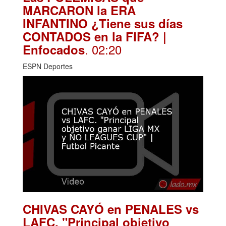
MARCARON la ERA
INFANTINO ¿Tiene sus días
CONTADOS en la FIFA? |
. 02:20
Enfocados
ESPN Deportes
CHIVAS CAYÓ en PENALES vs
LAFC. "Principal objetivo