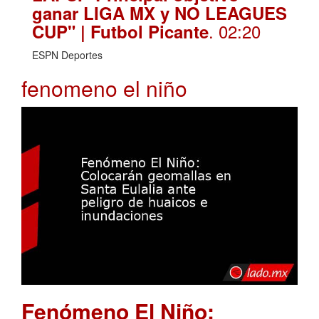
ganar LIGA MX y NO LEAGUES
. 02:20
CUP" | Futbol Picante
ESPN Deportes
fenomeno el niño
Fenómeno El Niño: