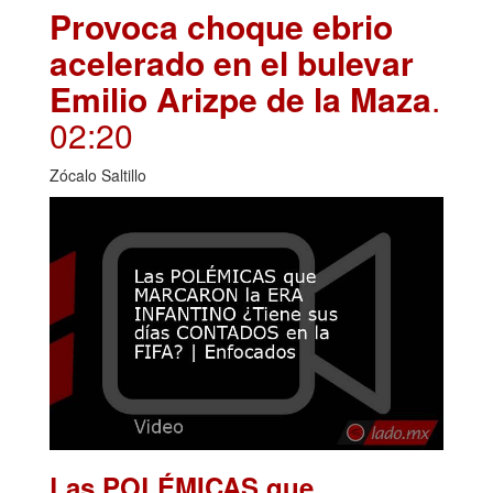
Provoca choque ebrio
acelerado en el bulevar
Emilio Arizpe de la Maza
.
02:20
Zócalo Saltillo
Las POLÉMICAS que