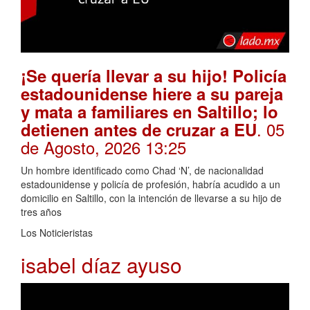
¡Se quería llevar a su hijo! Policía
estadounidense hiere a su pareja
y mata a familiares en Saltillo; lo
. 05
detienen antes de cruzar a EU
de Agosto, 2026 13:25
Un hombre identificado como Chad ‘N’, de nacionalidad
estadounidense y policía de profesión, habría acudido a un
domicilio en Saltillo, con la intención de llevarse a su hijo de
tres años
Los Noticieristas
isabel díaz ayuso