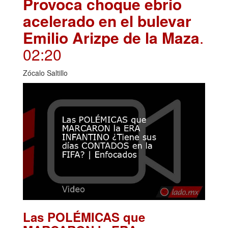
Provoca choque ebrio
acelerado en el bulevar
Emilio Arizpe de la Maza
.
02:20
Zócalo Saltillo
Las POLÉMICAS que