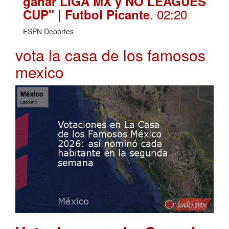
ganar LIGA MX y NO LEAGUES
. 02:20
CUP" | Futbol Picante
ESPN Deportes
vota la casa de los famosos
mexico