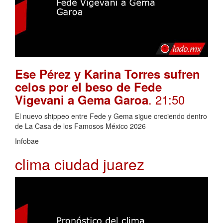
Ese Pérez y Karina Torres sufren
celos por el beso de Fede
. 21:50
Vigevani a Gema Garoa
El nuevo shippeo entre Fede y Gema sigue creciendo dentro
de La Casa de los Famosos México 2026
Infobae
clima ciudad juarez