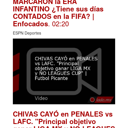
MARCARON la ERA
INFANTINO ¿Tiene sus días
CONTADOS en la FIFA? |
. 02:20
Enfocados
ESPN Deportes
CHIVAS CAYÓ en PENALES vs
LAFC. "Principal objetivo