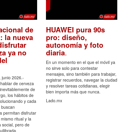
acional de
HUAWEI pura 90s
: la nueva
pro: diseño,
isfrutar
autonomía y foto
.
za ya no
diaria
el
En un momento en el que el móvil ya
no sirve solo para contestar
mensajes, sino también para trabajar,
 junio 2026.-
registrar recuerdos, navegar la ciudad
hablar de cerveza
y resolver tareas cotidianas, elegir
 inevitablemente de
bien importa más que nunca.
go, los hábitos de
Lado.mx
olucionando y cada
 buscan
es permitan disfrutar
 mismo ritual y la
 social, pero de
ilibrada.