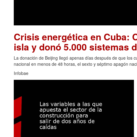
Crisis energética en Cuba: C
isla y donó 5.000 sistemas d
La donación de Beijing llegó apenas días después de que los cu
nacional en menos de 48 horas, el sexto y séptimo apagón naci
Infobae