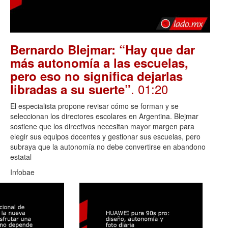
Bernardo Blejmar: “Hay que dar
más autonomía a las escuelas,
pero eso no significa dejarlas
. 01:20
libradas a su suerte”
El especialista propone revisar cómo se forman y se
seleccionan los directores escolares en Argentina. Blejmar
sostiene que los directivos necesitan mayor margen para
elegir sus equipos docentes y gestionar sus escuelas, pero
subraya que la autonomía no debe convertirse en abandono
estatal
Infobae