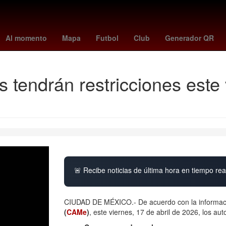
n
Argentina
Cartagena de Indias
Perú
tottenham
Incendio
Al momento
Mapa
Futbol
Club
Generador QR
 tendrán restricciones este 
🚨 Recibe noticias de última hora en tiempo real
CIUDAD DE MÉXICO.- De acuerdo con la informaci
(
CAMe
)
, este viernes, 17 de abril de 2026, los a