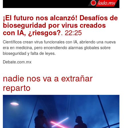
¡El futuro nos alcanzó! Desafíos de
bioseguridad por virus creados
. 22:25
con IA, ¿riesgos?
Científicos crean virus funcionales con IA, abriendo una nueva
era en medicina, pero encendiendo alarmas globales sobre
bioseguridad y falta de leyes.
Debate.com.mx
nadie nos va a extrañar
reparto