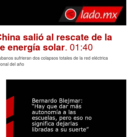
hina salió al rescate de la
e energía solar
. 01:40
banos sufrieran dos colapsos totales de la red eléctrica
onal del año