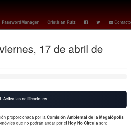
Extranormal
Santander
MLS Cup
PasswordManager
Cristhian Ruiz
Contacto
viernes, 17 de abril de
. Activa las notificaciones
ón proporcionada por la
Comisión Ambiental de la Megalópolis
utomóviles que no podrán andar por el
Hoy No Circula
son: