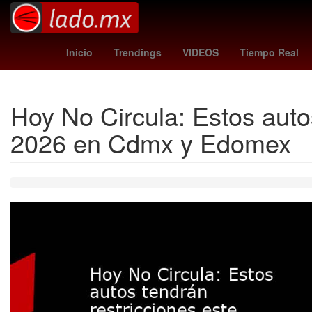
trail blazers - pacers
Chignahuapa
Inicio
Trendings
VIDEOS
Tiempo Real
Hoy No Circula: Estos autos
2026 en Cdmx y Edomex