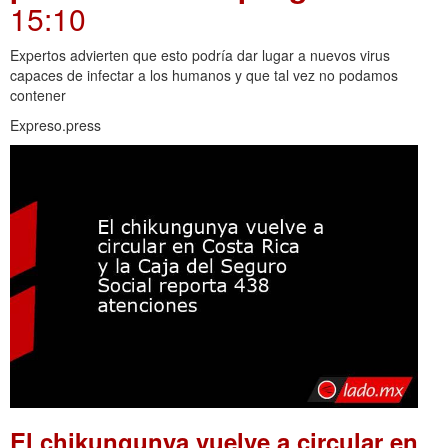
15:10
Expertos advierten que esto podría dar lugar a nuevos virus
capaces de infectar a los humanos y que tal vez no podamos
contener
Expreso.press
El chikungunya vuelve a circular en