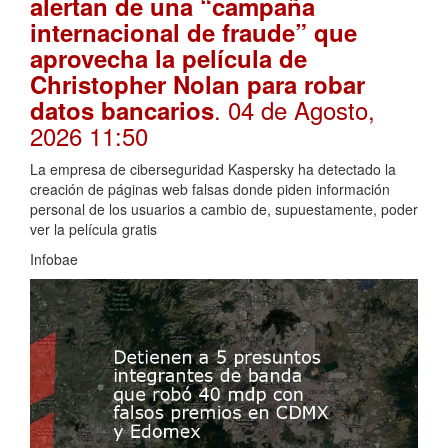
alertan de una “campaña
internacional de fraude” que
aprovecha la película de
Christopher Nolan para robar
. 04 de Agosto,
datos bancarios
2026 11:50
La empresa de ciberseguridad Kaspersky ha detectado la
creación de páginas web falsas donde piden información
personal de los usuarios a cambio de, supuestamente, poder
ver la película gratis
Infobae