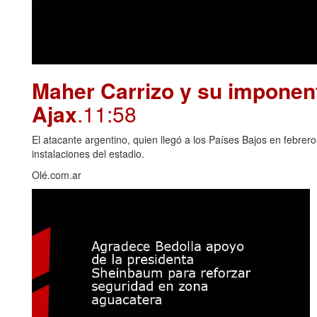
Maher Carrizo y su imponent
Ajax
.11:58
El atacante argentino, quien llegó a los Países Bajos en febrero
instalaciones del estadio.
Olé.com.ar