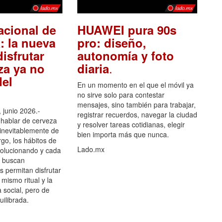
acional de
HUAWEI pura 90s
: la nueva
pro: diseño,
isfrutar
autonomía y foto
.
za ya no
diaria
el
En un momento en el que el móvil ya
no sirve solo para contestar
mensajes, sino también para trabajar,
 junio 2026.-
registrar recuerdos, navegar la ciudad
hablar de cerveza
y resolver tareas cotidianas, elegir
 inevitablemente de
bien importa más que nunca.
go, los hábitos de
Lado.mx
olucionando y cada
 buscan
es permitan disfrutar
 mismo ritual y la
 social, pero de
ilibrada.