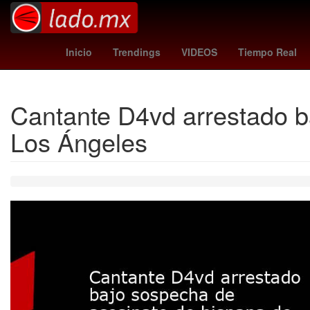
andré jardine
tabla general liga mx 2026
a
Inicio
Trendings
VIDEOS
Tiempo Real
Cantante D4vd arrestado b
Los Ángeles