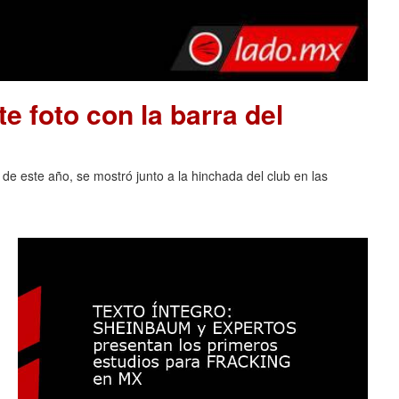
e foto con la barra del
 de este año, se mostró junto a la hinchada del club en las