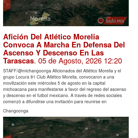
Afición Del Atlético Morelia
Convoca A Marcha En Defensa Del
Ascenso Y Descenso En Las
. 05 de Agosto, 2026 12:20
Tarascas
STAFF/@michangoonga Aficionados del Atlético Morelia y el
grupo Locura 81 Club Atlético Morelia, convocaron a una
movilización este miércoles 5 de agosto en la capital
michoacana para manifestarse a favor del regreso del ascenso
y descenso en el futbol mexicano. A través de redes sociales
comenzó a difundirse una invitación para reunirse en
Changoonga