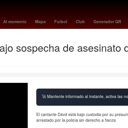
rsenal vs
Rosario
alerta por precipitaciones
peppa pig
florian
Al momento
Mapa
Futbol
Club
Generador QR
ajo sospecha de asesinato 
🚀 Mantente informado al instante, activa las n
El cantante D4vd está bajo custodia por su presunt
arrestado por la policía sin derecho a fianza