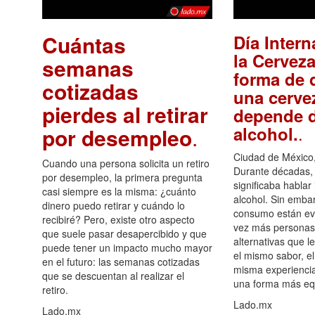
Cuántas
Día Intern
la Cerveza
semanas
forma de d
cotizadas
una cerve
pierdes al retirar
depende d
.
alcohol.
por desempleo
.
Ciudad de México,
Cuando una persona solicita un retiro
Durante décadas, 
por desempleo, la primera pregunta
significaba hablar
casi siempre es la misma: ¿cuánto
alcohol. Sin embar
dinero puedo retirar y cuándo lo
consumo están ev
recibiré? Pero, existe otro aspecto
vez más personas
que suele pasar desapercibido y que
alternativas que l
puede tener un impacto mucho mayor
el mismo sabor, el
en el futuro: las semanas cotizadas
misma experiencia
que se descuentan al realizar el
una forma más equ
retiro.
Lado.mx
Lado.mx