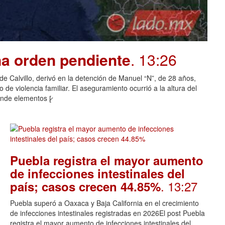
na orden pendiente
. 13:26
o de Calvillo, derivó en la detención de Manuel “N”, de 28 años,
de violencia familiar. El aseguramiento ocurrió a la altura del
nde elementos [̷
Puebla registra el mayor aumento
de infecciones intestinales del
. 13:27
país; casos crecen 44.85%
Puebla superó a Oaxaca y Baja California en el crecimiento
de infecciones intestinales registradas en 2026El post Puebla
registra el mayor aumento de infecciones intestinales del