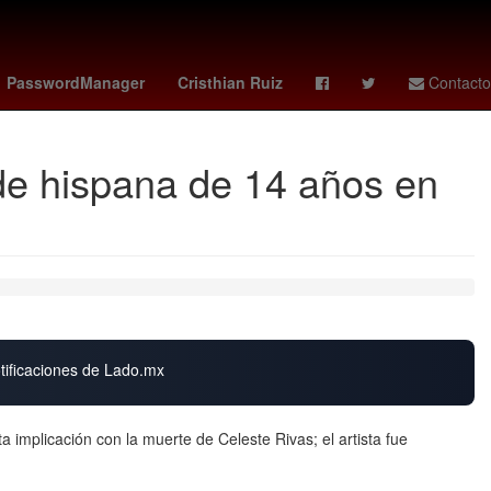
 monzon
club atlético morelia
España
HBO
PasswordManager
Cristhian Ruiz
Contacto
de hispana de 14 años en
otificaciones de Lado.mx
a implicación con la muerte de Celeste Rivas; el artista fue