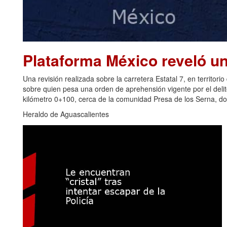
Plataforma México reveló u
Una revisión realizada sobre la carretera Estatal 7, en territori
sobre quien pesa una orden de aprehensión vigente por el delito 
kilómetro 0+100, cerca de la comunidad Presa de los Serna, do
Heraldo de Aguascalientes