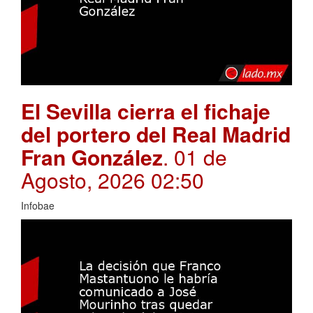
El Sevilla cierra el fichaje
del portero del Real Madrid
Fran González
. 01 de
Agosto, 2026 02:50
Infobae