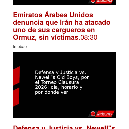
Emiratos Árabes Unidos
denuncia que Irán ha atacado
uno de sus cargueros en
.08:30
Ormuz, sin víctimas
Infobae
Defensa y Justicia vs. Newell"s