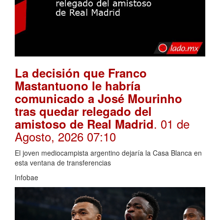
La decisión que Franco
Mastantuono le habría
comunicado a José Mourinho
tras quedar relegado del
. 01 de
amistoso de Real Madrid
Agosto, 2026 07:10
El joven mediocampista argentino dejaría la Casa Blanca en
esta ventana de transferencias
Infobae