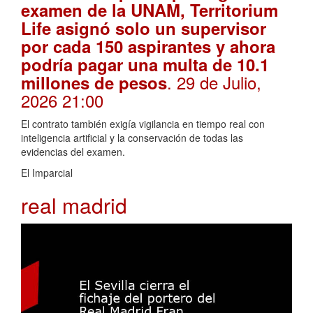
examen de la UNAM, Territorium
Life asignó solo un supervisor
por cada 150 aspirantes y ahora
podría pagar una multa de 10.1
. 29 de Julio,
millones de pesos
2026 21:00
El contrato también exigía vigilancia en tiempo real con
inteligencia artificial y la conservación de todas las
evidencias del examen.
El Imparcial
real madrid