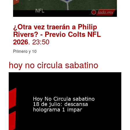
¿Otra vez traerán a Philip
Rivers? - Previo Colts NFL
. 23:50
2026
Primero y 10
hoy no circula sabatino