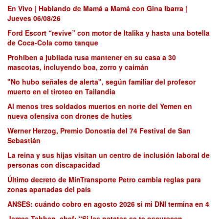
En Vivo | Hablando de Mamá a Mamá con Gina Ibarra |
Jueves 06/08/26
Ford Escort “revive” con motor de Italika y hasta una botella
de Coca-Cola como tanque
Prohíben a jubilada rusa mantener en su casa a 30
mascotas, incluyendo boa, zorro y caimán
"No hubo señales de alerta", según familiar del profesor
muerto en el tiroteo en Tailandia
Al menos tres soldados muertos en norte del Yemen en
nueva ofensiva con drones de hutíes
Werner Herzog, Premio Donostia del 74 Festival de San
Sebastián
La reina y sus hijas visitan un centro de inclusión laboral de
personas con discapacidad
Último decreto de MinTransporte Petro cambia reglas para
zonas apartadas del país
ANSES: cuándo cobro en agosto 2026 si mi DNI termina en 4
James Tahhan, chef: “Si las patatas se te oscurecen