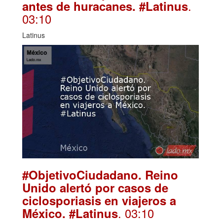
.
antes de huracanes. #Latinus
03:10
Latinus
#ObjetivoCiudadano. Reino
Unido alertó por casos de
ciclosporiasis en viajeros a
. 03:10
México. #Latinus