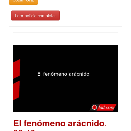
Leer noticia completa.
El fenómeno arácnido
.