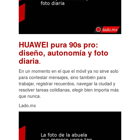
HUAWEI pura 90s pro:
diseño, autonomía y foto
.
diaria
En un momento en el que el móvil ya no sirve solo
para contestar mensajes, sino también para
trabajar, registrar recuerdos, navegar la ciudad y
resolver tareas cotidianas, elegir bien importa más
que nunca.
Lado.mx