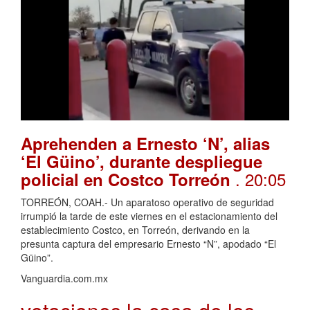
Aprehenden a Ernesto ‘N’, alias
‘El Güino’, durante despliegue
. 20:05
policial en Costco Torreón
TORREÓN, COAH.- Un aparatoso operativo de seguridad
irrumpió la tarde de este viernes en el estacionamiento del
establecimiento Costco, en Torreón, derivando en la
presunta captura del empresario Ernesto “N”, apodado “El
Güino”.
Vanguardia.com.mx