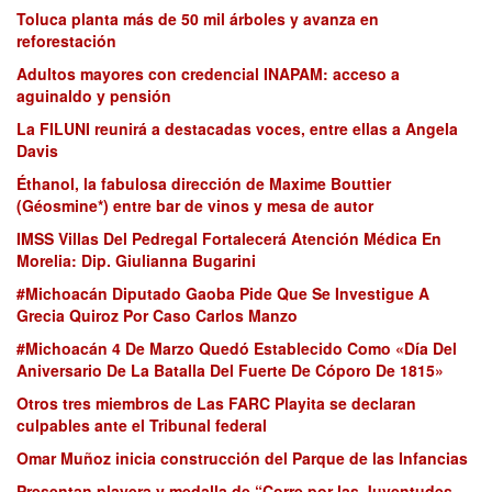
Toluca planta más de 50 mil árboles y avanza en
reforestación
Adultos mayores con credencial INAPAM: acceso a
aguinaldo y pensión
La FILUNI reunirá a destacadas voces, entre ellas a Angela
Davis
Éthanol, la fabulosa dirección de Maxime Bouttier
(Géosmine*) entre bar de vinos y mesa de autor
IMSS Villas Del Pedregal Fortalecerá Atención Médica En
Morelia: Dip. Giulianna Bugarini
#Michoacán Diputado Gaoba Pide Que Se Investigue A
Grecia Quiroz Por Caso Carlos Manzo
#Michoacán 4 De Marzo Quedó Establecido Como «Día Del
Aniversario De La Batalla Del Fuerte De Cóporo De 1815»
Otros tres miembros de Las FARC Playita se declaran
culpables ante el Tribunal federal
Omar Muñoz inicia construcción del Parque de las Infancias
Presentan playera y medalla de “Corre por las Juventudes