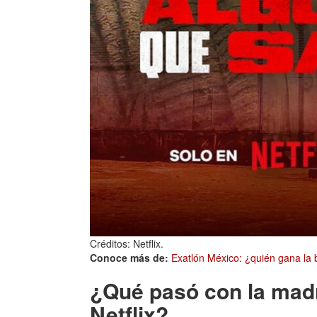
Créditos: Netflix.
Conoce más de:
Exatlón México: ¿quién gana la b
¿Qué pasó con la madre
Netflix?