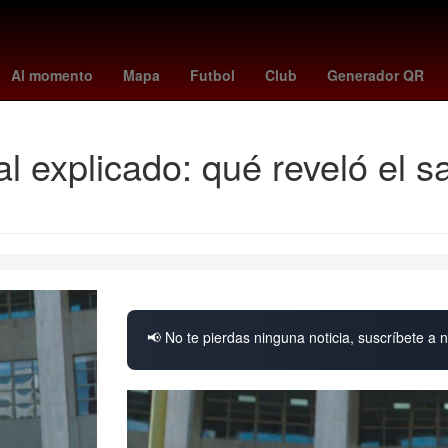
rangers - yankees
Puebla de Zaragoza
Denuncia
atlas - tigres
Al momento
Mapa
Futbol
Club
Generador QR
al explicado: qué reveló el 
📢 No te pierdas ninguna noticia, suscríbete a n