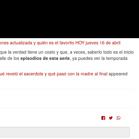
nes actualizada y quién es el favorito HOY jueves 16 de abril
e la verdad tiene un costo y que, a veces, saberlo todo es el inicio
alle de los
episodios de esta serie
, ya puedes ver la temporada
qué reveló el sacerdote y qué pasó con la madre al final
appeared