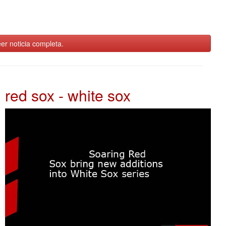
er noticia completa.
red sox - white sox