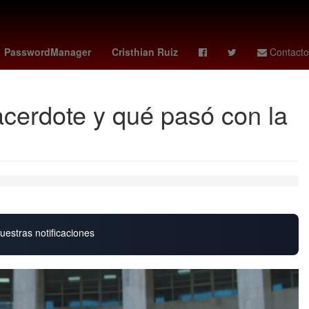
España
frankfurt - wolfsburg
China
Temporada
PasswordManager
Cristhian Ruiz
Contacto
sacerdote y qué pasó con la
uestras notificaciones