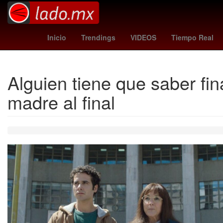
Selección de fútbol de El Salvador
Gas volcánico
Inicio
Trendings
VIDEOS
Tiempo Real
Alguien tiene que saber fin
madre al final