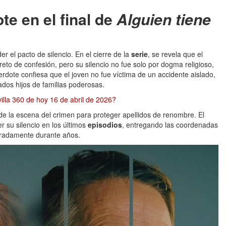
te en el final de
Alguien tiene
r el pacto de silencio. En el cierre de la
serie
, se revela que el
reto de confesión, pero su silencio no fue solo por dogma religioso,
cerdote confiesa que el joven no fue víctima de un accidente aislado,
ados hijos de familias poderosas.
illa 360 de hoy 16 de abril de 2026?
de la escena del crimen para proteger apellidos de renombre. El
r su silencio en los últimos
episodios
, entregando las coordenadas
beradamente durante años.