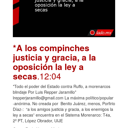
*A los compinches
justicia y gracia, a la
oposición la ley a
secas
.12:04
*Todo el poder del Estado contra Ruffo, a morenarcos
blindaje Por Luis Repper Jaramillo*
lrepperjaramillo@gmail.com La máxima político/popular
-anónima. No creada por Benito Juárez, menos, Porfirio
Díaz-: “a los amigos justicia y gracia, a los enemigos la
ley a secas” encuentra en el Sistema Morenarco: T4a,
2º PT, López Obrador, UIJE