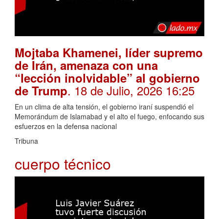
Mojtaba Khamenei, líder supremo
de Irán, amenaza con una
“lección inolvidable” al gobierno
. 18 de Julio, 2026 16:25
de Trump
En un clima de alta tensión, el gobierno iraní suspendió el
Memorándum de Islamabad y el alto el fuego, enfocando sus
esfuerzos en la defensa nacional
Tribuna
cuerpo técnico