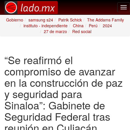
Tog
nav
Gobierno
samsung s24
Patrik Schick
The Addams Family
instituto - independiente
China
Perú
2024
27 de marzo
Red social
“Se reafirmó el
compromiso de avanzar
en la construcción de paz
y seguridad para
Sinaloa”: Gabinete de
Seguridad Federal tras
reunión en Culiacán