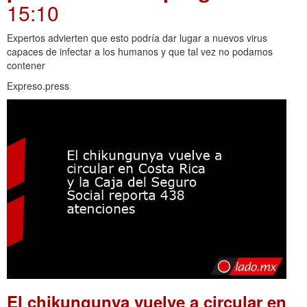
15:10
Expertos advierten que esto podría dar lugar a nuevos virus
capaces de infectar a los humanos y que tal vez no podamos
contener
Expreso.press
El chikungunya vuelve a circular en