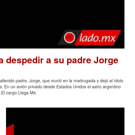
a despedir a su padre Jorge
allecido padre, Jorge, que murió en la madrugada y dejó al ídolo
ra. En un avión privado desde Estados Unidos el astro argentino
 …El cargo Llega Me