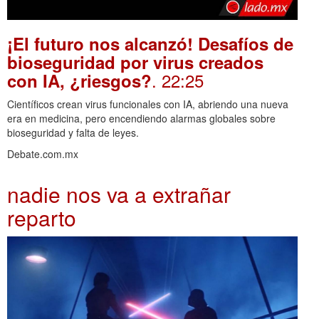
¡El futuro nos alcanzó! Desafíos de
bioseguridad por virus creados
. 22:25
con IA, ¿riesgos?
Científicos crean virus funcionales con IA, abriendo una nueva
era en medicina, pero encendiendo alarmas globales sobre
bioseguridad y falta de leyes.
Debate.com.mx
nadie nos va a extrañar
reparto