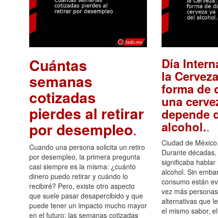
Cuántas
Día Intern
la Cerveza
semanas
forma de d
cotizadas
una cerve
pierdes al retirar
depende d
.
alcohol.
por desempleo
.
Ciudad de México,
Cuando una persona solicita un retiro
Durante décadas, 
por desempleo, la primera pregunta
significaba hablar
casi siempre es la misma: ¿cuánto
alcohol. Sin embar
dinero puedo retirar y cuándo lo
consumo están ev
recibiré? Pero, existe otro aspecto
vez más personas
que suele pasar desapercibido y que
alternativas que l
puede tener un impacto mucho mayor
el mismo sabor, el
en el futuro: las semanas cotizadas