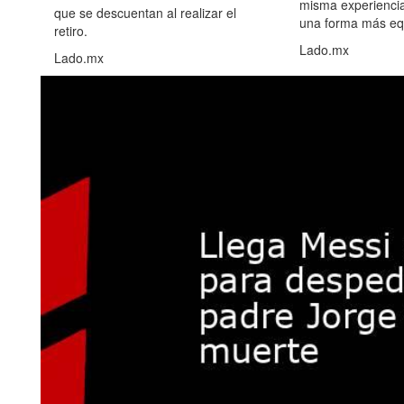
misma experiencia
que se descuentan al realizar el
una forma más equ
retiro.
Lado.mx
Lado.mx