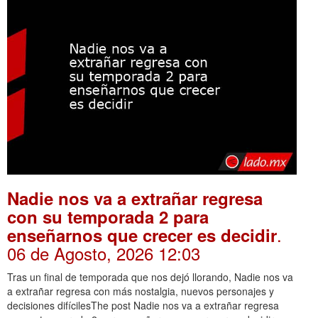
Nadie nos va a extrañar regresa
con su temporada 2 para
.
enseñarnos que crecer es decidir
06 de Agosto, 2026 12:03
Tras un final de temporada que nos dejó llorando, Nadie nos va
a extrañar regresa con más nostalgia, nuevos personajes y
decisiones difícilesThe post Nadie nos va a extrañar regresa