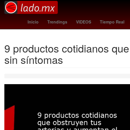
España
charlotte fc - pumas
Inicio
Trendings
VIDEOS
Tiempo Real
9 productos cotidianos que 
sin síntomas