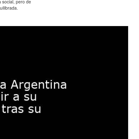
 social, pero de
ilibrada.