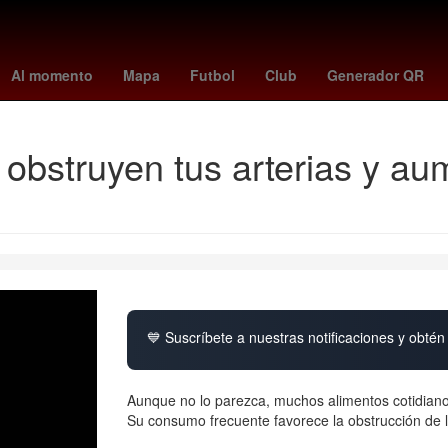
Europa League Final
Colombia
james
Star Wars
west ham
Al momento
Mapa
Futbol
Club
Generador QR
obstruyen tus arterias y aum
💙 Suscríbete a nuestras notificaciones y obtén 
Aunque no lo parezca, muchos alimentos cotidiano
Su consumo frecuente favorece la obstrucción de la