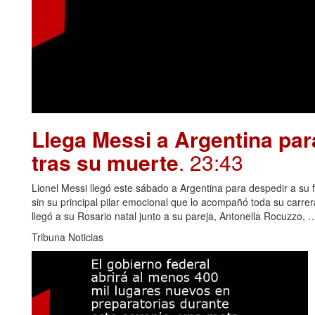
Llega Messi a Argentina par
tras su muerte
. 23:43
Lionel Messi llegó este sábado a Argentina para despedir a su f
sin su principal pilar emocional que lo acompañó toda su carre
llegó a su Rosario natal junto a su pareja, Antonella Rocuzzo,
Tribuna Noticias