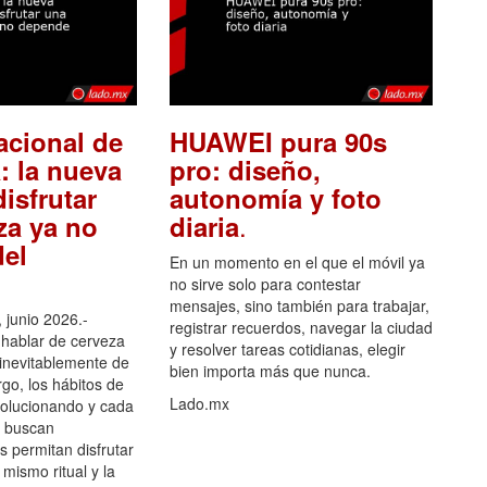
acional de
HUAWEI pura 90s
: la nueva
pro: diseño,
isfrutar
autonomía y foto
.
za ya no
diaria
el
En un momento en el que el móvil ya
no sirve solo para contestar
mensajes, sino también para trabajar,
 junio 2026.-
registrar recuerdos, navegar la ciudad
hablar de cerveza
y resolver tareas cotidianas, elegir
 inevitablemente de
bien importa más que nunca.
go, los hábitos de
Lado.mx
olucionando y cada
 buscan
es permitan disfrutar
 mismo ritual y la