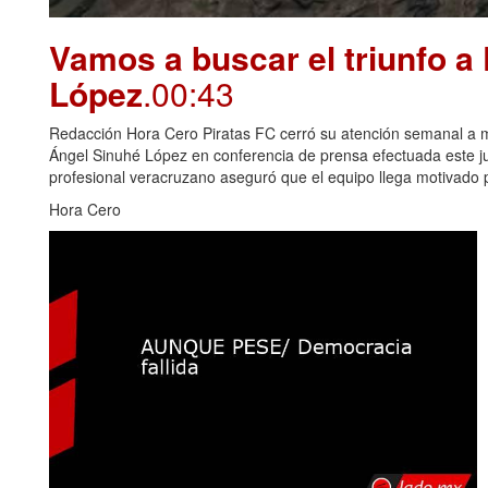
Vamos a buscar el triunfo a
López
.00:43
Redacción Hora Cero Piratas FC cerró su atención semanal a me
Ángel Sinuhé López en conferencia de prensa efectuada este juev
profesional veracruzano aseguró que el equipo llega motivado p
Hora Cero