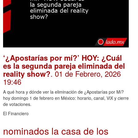
‘¿Apostarías por mí?’ HOY: ¿Cuál
es la segunda pareja eliminada del
. 01 de Febrero, 2026
reality show?
19:46
A qué hora y dónde ver la eliminación de ¿Apostarías por Mí?
hoy domingo 1 de febrero en México: horario, canal, ViX y cierre
de votaciones.
El Financiero
nominados la casa de los