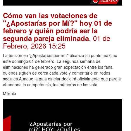
Cómo van las votaciones de
"¿Apostarías por Mí?" hoy 01 de
febrero y quién podría ser la
. 01 de
segunda pareja eliminada
Febrero, 2026 15:25
La tensión en ‘¿Apostarías por mí?’ alcanza su punto máximo
este domingo 01 de febrero. La segunda semana de
eliminaciones ha generado gran expectación entre los fans,
quienes siguen de cerca cada voto y comentario en redes
sociales.Aunque la gala estelar decidirá oficialmente qué pareja
abandona la competencia, los números de las vota
Milenio