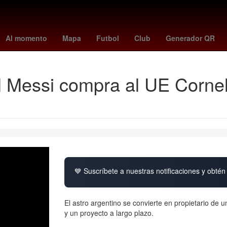
os
Germán Berterame
Rogelio Funes Mori
mexico vs
Perú
Al momento
Mapa
Futbol
Club
Generador QR
 Messi compra al UE Cornell
💙 Suscríbete a nuestras notificaciones y obtén 
El astro argentino se convierte en propietario de u
y un proyecto a largo plazo.