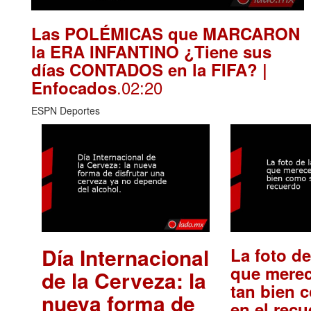
Las POLÉMICAS que MARCARON
la ERA INFANTINO ¿Tiene sus
días CONTADOS en la FIFA? |
.02:20
Enfocados
ESPN Deportes
Día Internacional
La foto de
que merec
de la Cerveza: la
tan bien 
nueva forma de
en el rec