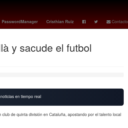
Antoine Griezmann
Nueva York
Aguascalientes
PasswordManager
Cristhian Ruiz
Contacto
à y sacude el futbol
noticias en tiempo real
n club de quinta división en Cataluña, apostando por el talento local