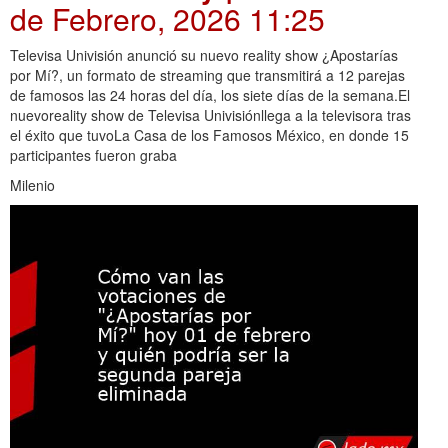
de Febrero, 2026 11:25
Televisa Univisión anunció su nuevo reality show ¿Apostarías
por Mí?, un formato de streaming que transmitirá a 12 parejas
de famosos las 24 horas del día, los siete días de la semana.El
nuevoreality show de Televisa Univisiónllega a la televisora tras
el éxito que tuvoLa Casa de los Famosos México, en donde 15
participantes fueron graba
Milenio