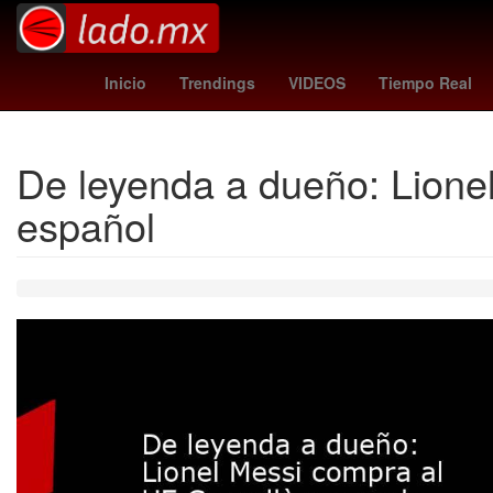
INAPAM
vacuna influenza h3n2
toluca vs sant
Inicio
Trendings
VIDEOS
Tiempo Real
De leyenda a dueño: Lionel
español