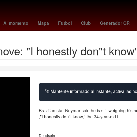
s
chucky lozano
caracol en vivo
biometría
new york city fc
P
Al momento
Mapa
Futbol
Club
Generador QR
ove: "I honestly don"t know
🚀 Mantente informado al instante, activa las n
Brazilian star Neymar said he is still weighing his 
,"I honestly don"t know," the 34-year-old f
Deadspin