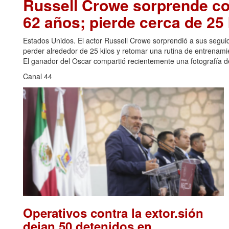
Russell Crowe sorprende con
62 años; pierde cerca de 25 
Estados Unidos. El actor Russell Crowe sorprendió a sus seguid
perder alrededor de 25 kilos y retomar una rutina de entrenami
El ganador del Oscar compartió recientemente una fotografía de
Canal 44
Operativos contra la extor.sión
dejan 50 detenidos en