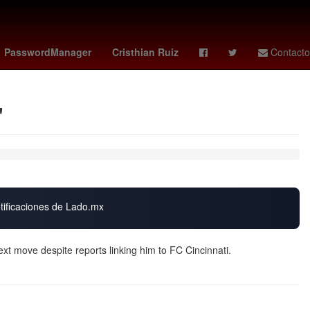
ropiedad privada
gideon mensah
america hoy
PasswordManager
Cristhian Ruiz
Contacto
"
otificaciones de Lado.mx
next move despite reports linking him to FC Cincinnati.