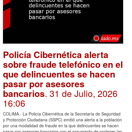
Policía Cibernética alerta
sobre fraude telefónico en el
que delincuentes se hacen
pasar por asesores
bancarios
. 31 de Julio, 2026
16:06
COLIMA.- La Policía Cibernética de la Secretaría de Seguridad
y Protección Ciudadana (SSPC) emitió una alerta a la población
por una modalidad de fraude en la que delincuentes se hacen
pasar por asesores bancarios con el argumento de proteger las