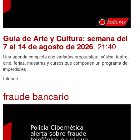
Guía de Arte y Cultura: semana del
. 21:40
7 al 14 de agosto de 2026
Una agenda completa con variadas propuestas: música, teatro,
cine, ferias, muestras y cursos que componen un programa de
imperdibles
Infobae
fraude bancario