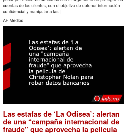
cuentas de los clientes, con el objetivo de obtener información
confidencial y manipular a las [
AF Medios
Las estafas de ‘La Odisea’: alertan
de una “campaña internacional de
fraude” que aprovecha la película